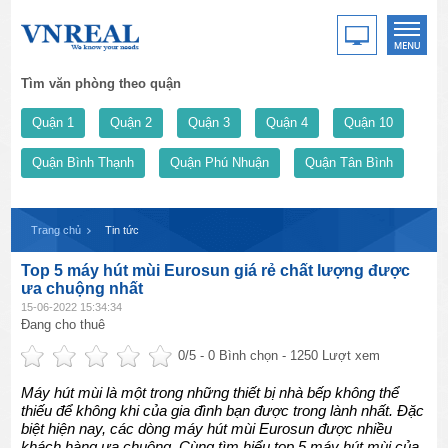
Tìm văn phòng theo quận
Quận 1
Quận 2
Quận 3
Quận 4
Quận 10
Quận Bình Thạnh
Quận Phú Nhuận
Quận Tân Bình
Trang chủ
Tin tức
Top 5 máy hút mùi Eurosun giá rẻ chất lượng được
ưa chuộng nhất
15-06-2022 15:34:34
Đang cho thuê
0
/5 -
0
Bình chọn - 1250 Lượt xem
Máy hút mùi là một trong những thiết bị nhà bếp không thể
thiếu để không khi của gia đình bạn được trong lành nhất. Đặc
biệt hiện nay, các dòng máy hút mùi Eurosun được nhiều
khách hàng ưa chuộng. Cùng tìm hiểu top 5 máy hút mùi của