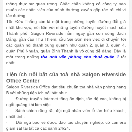
thông thực sự quan trọng. Chắc chắn không có công ty nào
muốn các nhân viên của mình thường xuyên gặp rắc rối chỉ vì
tắc đường.
Tôn Đức Thắng còn là một trong những tuyến đường đắt giá
nhất khu vực, nối liền với những tuyến đường huyết mạch của
Thành phố. Saigon Riverside nằm ngay gần con sông Bạch
Đằng, gần cầu Thủ Thiêm, cầu Sài Gòn nên việc di chuyển tới
các quận nội thành xung quanh như quận 2, quận 3, quận 4,
quận Phú Nhuận, quận Bình Thạnh là vô cùng dễ dàng. Đây là
một trong những
tòa nhà văn phòng cho thuê quận 1
tốt
nhất.
Tiện ích nổi bật của toà nhà Saigon Riverside
Office Center
Saigon Riverside Office đạt tiêu chuẩn toà nhà văn phòng hạng
B với những tiện ích nổi bật như:
· Đường truyền Internet tổng ổn định, tốc độ cao, không bị
ngắt quãng khi làm việc.
· Sảnh chính rộng rãi, đội ngũ nhân viên lễ tân hiếu khách,
nhiệt tình.
· Đội ngũ bảo vệ được đào tạo chuyên nghiệp, có camera
giám sát tại tất cả các sảnh 24/24.