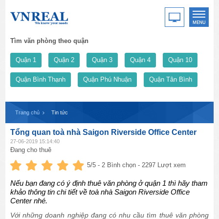
Tìm văn phòng theo quận
Quận 1
Quận 2
Quận 3
Quận 4
Quận 10
Quận Bình Thạnh
Quận Phú Nhuận
Quận Tân Bình
Trang chủ
Tin tức
Tổng quan toà nhà Saigon Riverside Office Center
27-06-2019 15:14:40
Đang cho thuê
5
/5 -
2
Bình chọn - 2297 Lượt xem
Nếu bạn đang có ý định thuê văn phòng ở quận 1 thì hãy tham
khảo thông tin chi tiết về toà nhà Saigon Riverside Office
Center nhé.
Với những doanh nghiệp đang có nhu cầu tìm thuê văn phòng