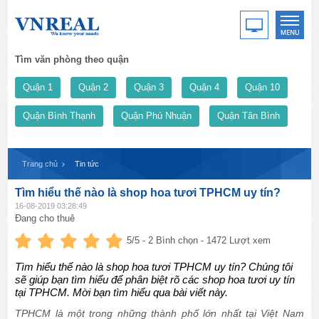
Tìm văn phòng theo quận
Quận 1
Quận 2
Quận 3
Quận 4
Quận 10
Quận Bình Thạnh
Quận Phú Nhuận
Quận Tân Bình
Trang chủ
Tin tức
Tìm hiểu thế nào là shop hoa tươi TPHCM uy tín?
16-08-2019 03:28:49
Đang cho thuê
5
/5 -
2
Bình chọn - 1472 Lượt xem
Tìm hiểu thế nào là shop hoa tươi TPHCM uy tín? Chúng tôi
sẽ giúp bạn tìm hiểu để phân biệt rõ các shop hoa tươi uy tín
tại TPHCM. Mời bạn tìm hiểu qua bài viết này.
TPHCM là một trong những thành phố lớn nhất tại Việt Nam