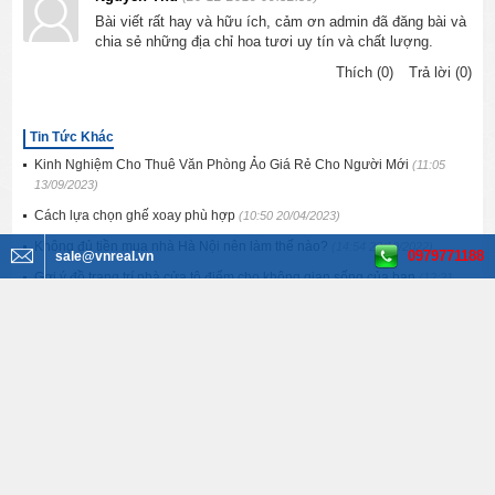
Bài viết rất hay và hữu ích, cảm ơn admin đã đăng bài và
chia sẻ những địa chỉ hoa tươi uy tín và chất lượng.
Thích (0)
Trả lời (0)
Tin Tức Khác
Kinh Nghiệm Cho Thuê Văn Phòng Ảo Giá Rẻ Cho Người Mới
(11:05
13/09/2023)
Cách lựa chọn ghế xoay phù hợp
(10:50 20/04/2023)
Không đủ tiền mua nhà Hà Nội nên làm thế nào?
(14:54 28/10/2022)
0979771188
sale@vnreal.vn
Gợi ý đồ trang trí nhà cửa tô điểm cho không gian sống của bạn
(12:21
29/09/2022)
Có nên mua dự án Tumys Homes Phú Mỹ hay không?
(07:45 28/09/2022)
Tìm kiếm BĐS
Văn phòng cho thuê