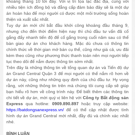
khoảng tháng 10 tới đây. Với vị trí tọa lạc đắc địa, cùng với
nhiều tiện ích đồng bộ và đẳng cấp đảm bảo đây sẽ là một dự
án hoàn hảo để mọi người có được một môi trường sống hoàn
thiện và xuất sắc nhất.
Tuy dự án mới chỉ bắt đầu khởi công khoảng đầu tháng 9,
nhưng cho đến thời điểm hiện nay thì chủ đầu tư vấn đã cố
gắng đẩy nhanh tiến độ để cố gắng trong cuối năm sau có thể
bàn giao dự án cho khách hàng. Mặc dù chưa có thông tin
chính thức về thời gian mở bán cụ thể, cũng như giá cả, ưu đãi
kèm theo cũng như phương thức thanh toán nên mọi người tiếp
tục theo dõi để nắm được thông tin sớm nhất.
Trên đây là những thông tin về tổng quan dự án và Tiến độ dự
án Grand Central Quận 3 để mọi người có thể nắm rõ hơn về
dự án này, cũng như những quy định của chủ đầu tư. Hy vọng
rằng, với những thông tin trên mà chúng tôi cung cấp sẽ giúp
bạn hiểu rõ hơn về công trình này. Để biết thêm các thông tin
chi tiết về dự án, mời quý vị liên hệ với
Công ty Bất động sản
Express
qua hotline:
0909.890.897
hoặc truy cập website:
https://batdongsanexpress.vn/
để có thể cập nhật được tình
hình dự án Grand Central mới nhất, đầy đủ và chính xác nhất
nhé.
BÌNH LUẬN