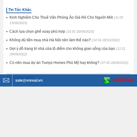
Tin Tức Khác
Kinh Nghiệm Cho Thuê Văn Phòng Ảo Giá Rẻ Cho Người Mới
(11:05
13/09/2023)
Cách lựa chọn ghế xoay phù hợp
(10:50 20/04/2023)
Không đủ tiền mua nhà Hà Nội nên làm thế nào?
(14:54 28/10/2022)
Gợi ý đồ trang trí nhà cửa tô điểm cho không gian sống của bạn
(12:21
29/09/2022)
Có nên mua dự án Tumys Homes Phú Mỹ hay không?
(07:45 28/09/2022)
Tìm kiếm BĐS
0979771188
sale@vnreal.vn
Văn phòng cho thuê
Tất cả quận huyện
Tất cả phường