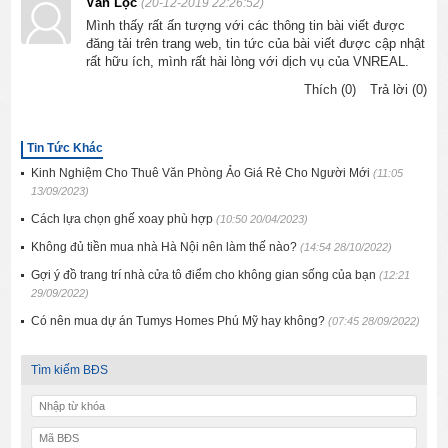
Văn Lộc
(20-12-2019 22:26:52)
Mình thấy rất ấn tượng với các thông tin bài viết được
đăng tải trên trang web, tin tức của bài viết được cập nhật
rất hữu ích, mình rất hài lòng với dịch vụ của VNREAL.
Thích (0)
Trả lời (0)
Tin Tức Khác
Kinh Nghiệm Cho Thuê Văn Phòng Ảo Giá Rẻ Cho Người Mới
(11:05
13/09/2023)
Cách lựa chọn ghế xoay phù hợp
(10:50 20/04/2023)
Không đủ tiền mua nhà Hà Nội nên làm thế nào?
(14:54 28/10/2022)
Gợi ý đồ trang trí nhà cửa tô điểm cho không gian sống của bạn
(12:21
29/09/2022)
Có nên mua dự án Tumys Homes Phú Mỹ hay không?
(07:45 28/09/2022)
Tìm kiếm BĐS