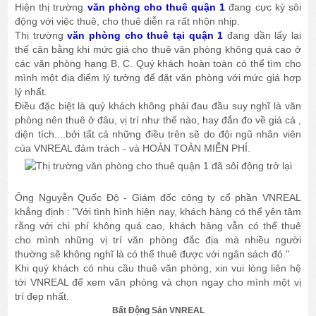
Hiện thị trường
văn phòng cho thuê quận 1
đang cực kỳ sôi
động với việc thuê, cho thuê diễn ra rất nhộn nhịp.
Thị trường
văn phòng cho thuê tại quận 1
đang dần lấy lại
thế cân bằng khi mức giá cho thuê văn phòng không quá cao ở
các văn phòng hạng B, C. Quý khách hoàn toàn có thể tìm cho
mình một địa điểm lý tưởng để đặt văn phòng với mức giá hợp
lý nhất.
Điều đặc biệt là quý khách không phải đau đầu suy nghĩ là văn
phòng nên thuê ở đâu, vị trí như thế nào, hay đắn đo về giá cả ,
diện tích....bởi tất cả những điều trên sẽ do đội ngũ nhân viên
của VNREAL đảm trách - và HOÀN TOÀN MIỄN PHÍ.
Ông Nguyễn Quốc Độ - Giám đốc công ty cổ phần VNREAL
khẳng định : "Với tình hình hiện nay, khách hàng có thể yên tâm
rằng với chi phí không quá cao, khách hàng vẫn có thể thuê
cho mình những vị trí văn phòng đắc địa mà nhiều người
thường sẽ không nghĩ là có thể thuê được với ngân sách đó."
Khi quý khách có nhu cầu thuê văn phòng, xin vui lòng liên hệ
tới VNREAL để xem văn phòng và chọn ngay cho mình một vị
trí đẹp nhất.
Bất Động Sản VNREAL