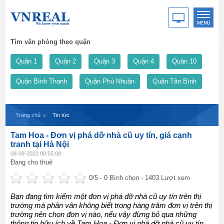
Tìm văn phòng theo quận
Quận 1
Quận 2
Quận 3
Quận 4
Quận 10
Quận Bình Thạnh
Quận Phú Nhuận
Quận Tân Bình
Trang chủ
Tin tức
Tam Hoa - Đơn vị phá dỡ nhà cũ uy tín, giá cạnh
tranh tại Hà Nội
08-09-2022 08:55:08
Đang cho thuê
0
/5 -
0
Bình chọn - 1403 Lượt xem
Bạn đang tìm kiếm một đơn vị phá dỡ nhà cũ uy tín trên thị
trường mà phân vân không biết trong hàng trăm đơn vị trên thị
trường nên chọn đơn vị nào, nếu vậy đừng bỏ qua những
thông tin hữu ích về Tam Hoa - Đơn vị phá dỡ nhà cũ uy tín,