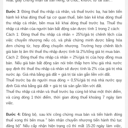
hoặc giấy chứng nhận tài sản riêng, di chúc, khước từ tài sản..."
Bước 3
: Đóng thuế thu nhập cá nhân, và thuế trước bạ, hai bên tiến
hành kê khai đóng thuế tại cơ quan thuế, bên bán kê khai đóng thuế
thu nhập cá nhân, bên mua kê khai đóng thuế trước bạ. Thuế thu
nhập cá nhân của người bán bất động sản được tính 1 trong 2 cách:
Cách 1: Đóng thuế thu nhập cá nhân = 25%/giá trị chênh lệch của
việc chuyển nhượng nếu có, và phải chứng minh được bằng hóa
đơn chứng từ, hợp đồng chuyển nhượng. Trường hợp chênh lệch
giá bán bị âm thì thuế thu nhập được tính là 2%/tổng giá trị mua bán.
Cách 2: Đóng thuế thu nhập cá nhân = 2%/giá trị của hợp đồng mua
bán. Nếu giá bán bất động sản nói trên thấp hơn khu giá nhà nước
quy định thì thuế thu nhập cá nhân sẽ được tính là 2% của giá trị nhà
nước áp. Giá nhà bằng giá đất + giá trị tài sản gắn liền với đất.
Thuế trước bạ do người mua đóng = 0,5%/giá trị mà nhà nước quy
định Giá nhà bằng giá đất + giá trị tài sản gắn liền với đất.
Thuế thu nhập cá nhân và thuế trước bạ cùng kê khai một thời điểm,
và cùng đóng 1 thời điểm, thời gian đóng thuế khoảng 7 ngày làm
việc.
Bước 4:
Đăng bộ, sau khi công chứng mua bán và tiến hành đóng
thuế xong thì bên mua " bên nhận chuyển nhượng tiến hành thủ tục
đăng bộ" Nếu cấp nhận hiện trạng cũ thì mất 15-20 ngày làm việc,