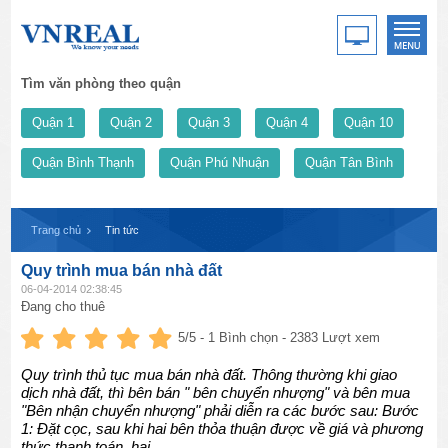
Tìm văn phòng theo quận
Quận 1
Quận 2
Quận 3
Quận 4
Quận 10
Quận Bình Thạnh
Quận Phú Nhuận
Quận Tân Bình
Trang chủ
Tin tức
Quy trình mua bán nhà đất
06-04-2014 02:38:45
Đang cho thuê
5
/5 -
1
Bình chọn - 2383 Lượt xem
Quy trình thủ tục mua bán nhà đất. Thông thường khi giao
dịch nhà đất, thì bên bán " bên chuyển nhượng" và bên mua
"Bên nhận chuyển nhượng" phải diễn ra các bước sau: Bước
1: Đặt cọc, sau khi hai bên thỏa thuận được về giá và phương
thức thanh toán, hai