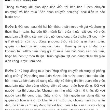
Thông thường khi giao dịch nhà đất, thì bên bán " bên chuyển
nhượng" và bên mua "Bên nhận chuyển nhượng" phải diễn ra các
bước sau:
Bước 1:
Đặt cọc, sau khi hai bên thỏa thuận được về giá và phương
thức thanh toán, hai bên tiến hành làm thỏa thuận đặt cọc về việc
mua bán bất động sản nói trên, nội dung của thỏa thuận đặt cọc này
ghĩ rõ giá trị của hợp đồng, phương thức và thời gian thanh toán,
quyền lợi trách nhiệm của các bên... Thường về giá trị đặt cọc
khoảng từ 5-10% trên tổng giá trị mua bán bất động sản nói trên,
hoặc hai bên tự thỏa thuận. "Kinh nghiệm đặt cọc càng nhiều thì giao
dịch càng được đảm bảo.
Bước 2:
Ký hợp đồng mua bán "Hợp đồng chuyển nhượng tại phòng
công chứng" Hợp đồng mua bán được nhà nước soạn thảo mẫu sẵn,
bên mua và bên bán sẽ cung cấp đầy đủ thông tin liên quan đến việc
mua bán này cho công chứng viên để soạn thảo hợp đồng. Đối với
người mua thì cung cấp: Chứng minh thư nhân dân, hộ khẩu, đối với
người bán thì cung cấp: Giấy chứng nhận quyền sử dụng đất và
quyền sở hữu nhà ở, tờ khai lệ phí trước bạ, chứng minh thư nhân
dân, hộ khẩu và " Giấy đăng ký kết hôn, nếu là tài sản của vợ chồng