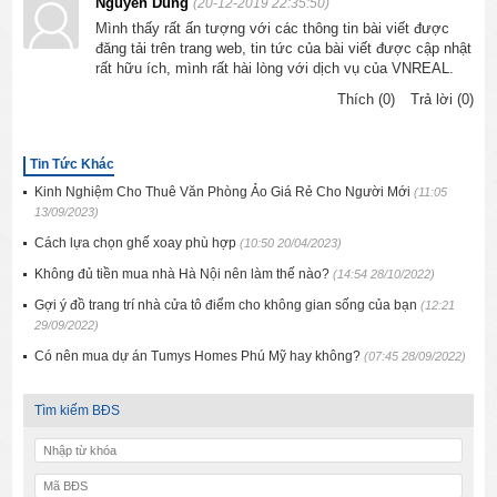
Nguyễn Dung
(20-12-2019 22:35:50)
Mình thấy rất ấn tượng với các thông tin bài viết được
đăng tải trên trang web, tin tức của bài viết được cập nhật
rất hữu ích, mình rất hài lòng với dịch vụ của VNREAL.
Thích (0)
Trả lời (0)
Tin Tức Khác
Kinh Nghiệm Cho Thuê Văn Phòng Ảo Giá Rẻ Cho Người Mới
(11:05
13/09/2023)
Cách lựa chọn ghế xoay phù hợp
(10:50 20/04/2023)
Không đủ tiền mua nhà Hà Nội nên làm thế nào?
(14:54 28/10/2022)
Gợi ý đồ trang trí nhà cửa tô điểm cho không gian sống của bạn
(12:21
29/09/2022)
Có nên mua dự án Tumys Homes Phú Mỹ hay không?
(07:45 28/09/2022)
Tìm kiếm BĐS