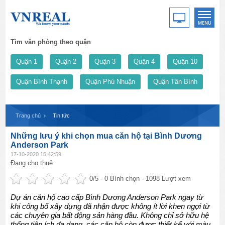
Tìm văn phòng theo quận
Quận 1
Quận 2
Quận 3
Quận 4
Quận 10
Quận Bình Thạnh
Quận Phú Nhuận
Quận Tân Bình
Trang chủ
Tin tức
Những lưu ý khi chọn mua căn hộ tại Bình Dương
Anderson Park
17-10-2020 15:42:59
Đang cho thuê
0
/5 -
0
Bình chọn - 1098 Lượt xem
Dự án căn hộ cao cấp Bình Dương Anderson Park ngay từ
khi công bố xây dựng đã nhận được không ít lời khen ngợi từ
các chuyên gia bất động sản hàng đầu. Không chỉ sở hữu hệ
thống tiện ích đa dạng, các căn hộ còn được thiết kế với màu