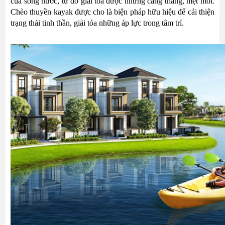
của sông nước, từ đó giải tỏa được những căng thẳng, mệt mỏi. 
Chèo thuyền kayak được cho là biện pháp hữu hiệu để cải thiện 
trạng thái tinh thần, giải tỏa những áp lực trong tâm trí.