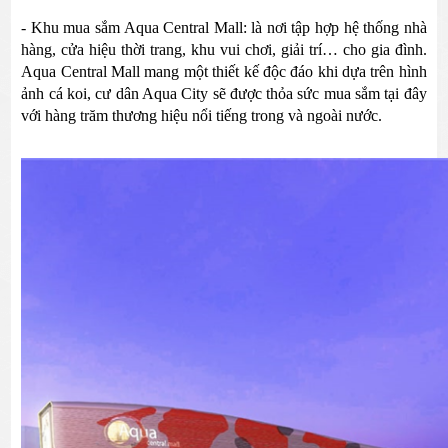
- Khu mua sắm Aqua Central Mall: là nơi tập hợp hệ thống nhà 
hàng, cửa hiệu thời trang, khu vui chơi, giải trí… cho gia đình. 
Aqua Central Mall mang một thiết kế độc đáo khi dựa trên hình 
ảnh cá koi, cư dân Aqua City sẽ được thỏa sức mua sắm tại đây 
với hàng trăm thương hiệu nổi tiếng trong và ngoài nước.