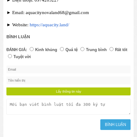
► Email: aquacitynovaland68@gmail.com
► Website: 
https://aquacity.land/
BÌNH LUẬN
ĐÁNH GIÁ:
Kinh khủng
Quá tệ
Trung bình
Rất tốt
Tuyệt vời