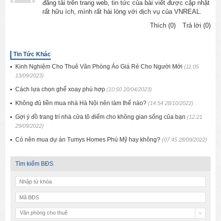
đăng tải trên trang web, tin tức của bài viết được cập nhật
rất hữu ích, mình rất hài lòng với dịch vụ của VNREAL.
Thích (0)
Trả lời (0)
Tin Tức Khác
Kinh Nghiệm Cho Thuê Văn Phòng Ảo Giá Rẻ Cho Người Mới
(11:05
13/09/2023)
Cách lựa chọn ghế xoay phù hợp
(10:50 20/04/2023)
Không đủ tiền mua nhà Hà Nội nên làm thế nào?
(14:54 28/10/2022)
Gợi ý đồ trang trí nhà cửa tô điểm cho không gian sống của bạn
(12:21
29/09/2022)
Có nên mua dự án Tumys Homes Phú Mỹ hay không?
(07:45 28/09/2022)
Tìm kiếm BĐS
Văn phòng cho thuê