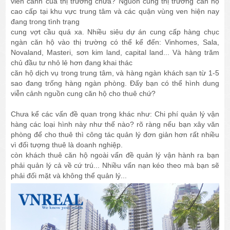
viễn cảnh của thị trường chưa? Nguồn cung thị trường căn hộ
cao cấp tại khu vực trung tâm và các quận vùng ven hiện nay
đang trong tình trạng
cung vợt cầu quá xa. Nhiều siêu dự án cung cấp hàng chục
ngàn căn hộ vào thị trường có thể kể đến: Vinhomes, Sala,
Novaland, Masteri, sơn kim land, capital land... Và hàng trăm
chủ đầu tư nhỏ lẻ hơn đang khai thác
căn hộ dịch vụ trong trung tâm, và hàng ngàn khách sạn từ 1-5
sao đang trống hàng ngàn phòng. Đấy bạn có thể hình dung
viễn cảnh nguồn cung căn hộ cho thuê chứ?
Chưa kể các vấn đề quan trọng khác như: Chi phí quản lý vận
hàng các loại hình này như thế nào? rõ ràng nếu bạn xây văn
phòng để cho thuê thì công tác quản lý đơn giản hơn rất nhiều
vì đối tượng thuê là doanh nghiệp.
còn khách thuê căn hộ ngoài vấn đề quản lý vận hành ra bạn
phải quản lý cả về cứ trú... Nhiều vấn nạn kéo theo mà bạn sẽ
phải đối mặt và không thể quản lý...