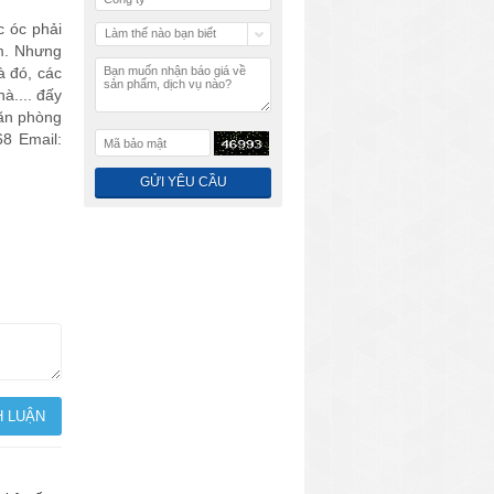
c óc phải
Làm thế nào bạn biết
ểm. Nhưng
chúng tôi
à đó, các
à.... đấy
văn phòng
8 Email: