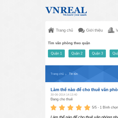
Trang chủ
Giới thiệu
V
Tìm văn phòng theo quận
Quận 1
Quận 2
Quận 3
Quậ
Trang chủ
Tin tức
Làm thế nào để cho thuê văn ph
30-06-2014 14:13:40
Đang cho thuê
5
/5 -
1
Bình chọn
Làm thế nào để cho thuê văn phòng nha