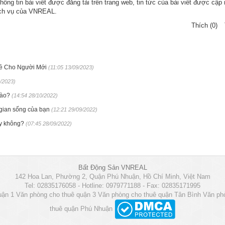
ông tin bài viết được đăng tải trên trang web, tin tức của bài viết được cập 
dịch vụ của VNREAL.
Thích (0)
Rẻ Cho Người Mới
(11:05 13/09/2023)
4/2023)
nào?
(14:54 28/10/2022)
g gian sống của bạn
(12:21 29/09/2022)
y không?
(07:45 28/09/2022)
Bất Động Sản VNREAL
142 Hoa Lan, Phường 2, Quận Phú Nhuận, Hồ Chí Minh, Việt Nam
Tel: 02835176058 - Hotline: 0979771188 - Fax: 02835171995
uận 1
Văn phòng cho thuê quận 3
Văn phòng cho thuê quận Tân Bình
Văn ph
thuê quận Phú Nhuận