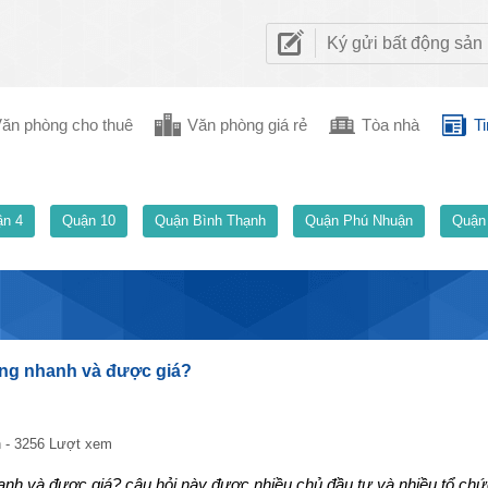
Ký gửi bất động sản
ăn phòng cho thuê
Văn phòng giá rẻ
Tòa nhà
Ti
n 4
Quận 10
Quận Bình Thạnh
Quận Phú Nhuận
Quận
òng nhanh và được giá?
 - 3256 Lượt xem
nh và được giá? câu hỏi này được nhiều chủ đầu tư và nhiều tổ chứ