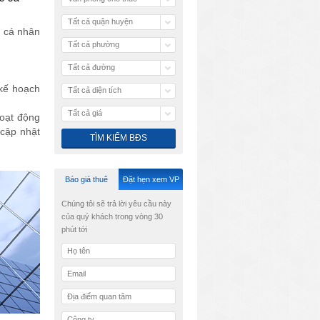
Tất cả quận huyện
c cá nhân
Tất cả phường
Tất cả đường
 kế hoạch
Tất cả diện tích
Tất cả giá
hoạt động
 cập nhật
Báo giá thuê
Đặt hẹn xem VP
Chúng tôi sẽ trả lời yêu cầu này
của quý khách trong vòng 30
phút tới