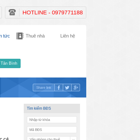
HOTLINE - 0979771188
n tức
Thuê nhà
Liên hệ
 Tân Bình
Share link
Tìm kiếm BĐS
c cá
Văn phòng cho thuê