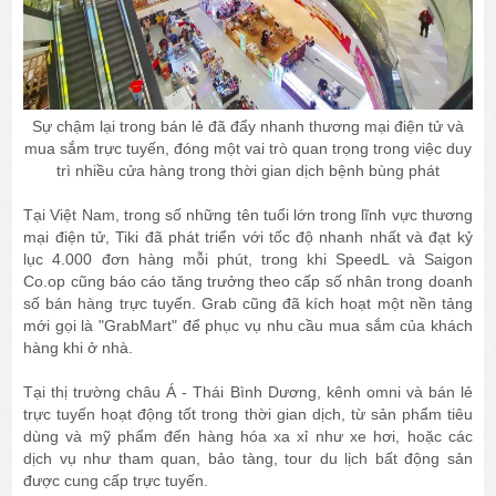
Sự chậm lại trong bán lẻ đã đẩy nhanh thương mại điện tử và
mua sắm trực tuyến, đóng một vai trò quan trọng trong việc duy
trì nhiều cửa hàng trong thời gian dịch bệnh bùng phát
Tại Việt Nam, trong số những tên tuổi lớn trong lĩnh vực thương
mại điện tử, Tiki đã phát triển với tốc độ nhanh nhất và đạt kỷ
lục 4.000 đơn hàng mỗi phút, trong khi SpeedL và Saigon
Co.op cũng báo cáo tăng trưởng theo cấp số nhân trong doanh
số bán hàng trực tuyến. Grab cũng đã kích hoạt một nền tảng
mới gọi là "GrabMart" để phục vụ nhu cầu mua sắm của khách
hàng khi ở nhà.
Tại thị trường châu Á - Thái Bình Dương, kênh omni và bán lẻ
trực tuyến hoạt động tốt trong thời gian dịch, từ sản phẩm tiêu
dùng và mỹ phẩm đến hàng hóa xa xỉ như xe hơi, hoặc các
dịch vụ như tham quan, bảo tàng, tour du lịch bất động sản
được cung cấp trực tuyến.