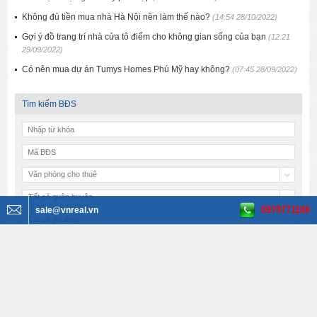
Không đủ tiền mua nhà Hà Nội nên làm thế nào?
(14:54 28/10/2022)
Gợi ý đồ trang trí nhà cửa tô điểm cho không gian sống của bạn
(12:21
29/09/2022)
Có nên mua dự án Tumys Homes Phú Mỹ hay không?
(07:45 28/09/2022)
Tìm kiếm BĐS
Văn phòng cho thuê
Tất cả quận huyện
0979771188
sale@vnreal.vn
Tất cả phường
Tất cả đường
Tất cả diện tích
Tất cả giá