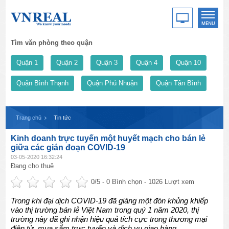
Tìm văn phòng theo quận
Quận 1
Quận 2
Quận 3
Quận 4
Quận 10
Quận Bình Thạnh
Quận Phú Nhuận
Quận Tân Bình
Trang chủ
Tin tức
Kinh doanh trực tuyến một huyết mạch cho bán lẻ
giữa các gián đoạn COVID-19
03-05-2020 16:32:24
Đang cho thuê
0
/5 -
0
Bình chọn - 1026 Lượt xem
Trong khi đại dịch COVID-19 đã giáng một đòn khủng khiếp
vào thị trường bán lẻ Việt Nam trong quý 1 năm 2020, thị
trường này đã ghi nhận hiệu quả tích cực trong thương mại
điện tử, mua sắm trực tuyến và dịch vụ giao hàng.