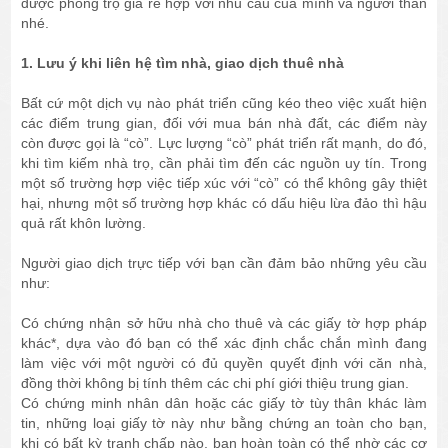
được phòng trọ giá rẻ hợp với nhu cầu của mình và người thân
nhé.
1. Lưu ý khi liên hệ tìm nhà, giao dịch thuê nhà
Bất cứ một dịch vụ nào phát triển cũng kéo theo việc xuất hiện
các điểm trung gian, đối với mua bán nhà đất, các điểm này
còn được gọi là “cò”. Lực lượng “cò” phát triển rất mạnh, do đó,
khi tìm kiếm nhà trọ, cần phải tìm đến các nguồn uy tín. Trong
một số trường hợp việc tiếp xúc với “cò” có thể không gây thiệt
hại, nhưng một số trường hợp khác có dấu hiệu lừa đảo thì hậu
quả rất khôn lường.
Người giao dịch trực tiếp với bạn cần đảm bảo những yêu cầu
như:
Có chứng nhận sở hữu nhà cho thuê và các giấy tờ hợp pháp
khác*, dựa vào đó bạn có thể xác định chắc chắn mình đang
làm việc với một người có đủ quyền quyết định với căn nhà,
đồng thời không bị tính thêm các chi phí giới thiệu trung gian.
Có chứng minh nhân dân hoặc các giấy tờ tùy thân khác làm
tin, những loại giấy tờ này như bằng chứng an toàn cho bạn,
khi có bất kỳ tranh chấp nào, bạn hoàn toàn có thể nhờ các cơ