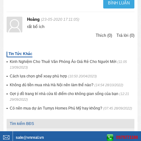
Hoàng
(23-05-2020 17:11:05)
rất bổ ích
Thích (0)
Trả lời (0)
Tin Tức Khác
Kinh Nghiệm Cho Thuê Văn Phòng Ảo Giá Rẻ Cho Người Mới
(11:05
13/09/2023)
Cách lựa chọn ghế xoay phù hợp
(10:50 20/04/2023)
Không đủ tiền mua nhà Hà Nội nên làm thế nào?
(14:54 28/10/2022)
Gợi ý đồ trang trí nhà cửa tô điểm cho không gian sống của bạn
(12:21
29/09/2022)
Có nên mua dự án Tumys Homes Phú Mỹ hay không?
(07:45 28/09/2022)
Tìm kiếm BĐS
0979771188
sale@vnreal.vn