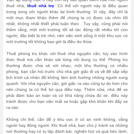
thuê nhà,
thuê nhà trọ
. Có thể với người này là điều quan
trọng song với người khác lại bình thường. Vì vậy, đây chỉ là
một mục tham khảo thêm để chúng ta có được cái nhìn tốt
nhất, không nhất thiết phải tuân theo . Tuy vậy, cũng phải nói
thêm rằng, một môi trường tốt sẽ tác động rất nhiều tới con
người, đặc biệt là trẻ nhỏ, nên việc sinh sống ở một khu vực có
môi trường tốt không bao giờ là điều dư thừa.
Thuê phòng trọ khác với thuê nhà nguyên căn, tùy vào hình
thức thuê mà cần khảo sát từng nội dung cụ thể. Phòng trọ
thường được chia sẻ với nhau, một khu thường có nhiều
phòng, bạn cần hỏi trước chủ nhà giờ giấc đi và về để sắp xếp
lịch trình cá nhân để không làm ảnh hưởng những người xung
quanh. Với nhà nguyên căn, giờ giấc ra vào cũng tự do hơn cho
nên chúng ta có thể bỏ qua điều này. Thêm nữa, nhà để xe
phải đảm bảo an toàn và có khả năng chứa đủ xe, điều này
tránh được cho bạn việc mất xe hoặc gặp khó khăn khi đẩy xe
ra vào.
Không chỉ thế, cần để ý khu vực ở có an ninh không, vắng
người hay đông người. Khi thuê nhà, bạn chú ý tránh xa những
nơi thường hay có tụ tập đánh bài, nghiện hút và quá hẻo lánh,