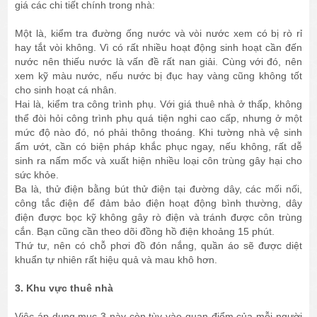
giá các chi tiết chính trong nhà:
Một là, kiểm tra đường ống nước và vòi nước xem có bị rò rỉ
hay tắt vòi không. Vì có rất nhiều hoạt động sinh hoạt cần đến
nước nên thiếu nước là vấn đề rất nan giải. Cùng với đó, nên
xem kỹ màu nước, nếu nước bị đục hay vàng cũng không tốt
cho sinh hoạt cá nhân.
Hai là, kiểm tra công trình phụ. Với giá thuê nhà ở thấp, không
thể đòi hỏi công trình phụ quá tiện nghi cao cấp, nhưng ở một
mức độ nào đó, nó phải thông thoáng. Khi tường nhà vệ sinh
ẩm ướt, cần có biện pháp khắc phục ngay, nếu không, rất dễ
sinh ra nấm mốc và xuất hiện nhiều loại côn trùng gây hại cho
sức khỏe.
Ba là, thử điện bằng bút thử điện tại đường dây, các mối nối,
công tắc điện để đảm bảo điện hoạt động bình thường, dây
điện được bọc kỹ không gây rò điện và tránh được côn trùng
cắn. Bạn cũng cần theo dõi đồng hồ điện khoảng 15 phút.
Thứ tư, nên có chỗ phơi đồ đón nắng, quần áo sẽ được diệt
khuẩn tự nhiên rất hiệu quả và mau khô hơn.
3. Khu vực thuê nhà
Việc áp dụng mục 3 này còn tùy vào quan điểm của mỗi người