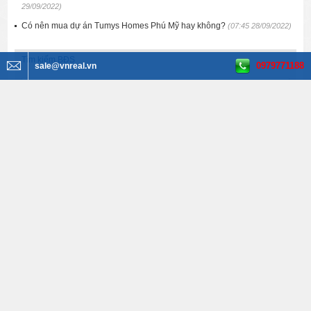
29/09/2022)
Có nên mua dự án Tumys Homes Phú Mỹ hay không?
(07:45 28/09/2022)
Tìm kiếm BĐS
0979771188
sale@vnreal.vn
Văn phòng cho thuê
Tất cả quận huyện
Tất cả phường
Tất cả đường
Tất cả diện tích
Tất cả giá