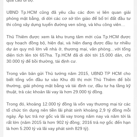
UBND Tp.HCM cũng đã yêu cầu các đơn vị liên quan giải
phóng mặt bằng, di dời các cơ sở tôn giáo để bố trí đất đầu tư
thi công xây dựng tuyến đường ven sông, và khu công viên…
Thủ Thiêm được xem là khu trung tâm mới của Tp.HCM được
quy hoạch đồng bộ, hiện đại, và hiện đang được đầu tư nhiều
dự án quy mô lớn về nhà ở, thương mại, văn phòng…với tổng
diện tích lên tới 657ha. Tp.HCM đã di dời tới 15.000 dân, chi
30.000 tỷ để bồi thường, tái định cư.
Trong văn bản gửi Thủ tướng năm 2015, UBND TP HCM cho
biết tổng vốn đầu tư vào Khu đô thị mới Thủ Thiêm để bồi
thường, giải phóng mặt bằng và tái định cư, đầu tư hạ tầng kỹ
thuật, trả các khoản lãi vay là hơn 29.000 tỷ đồng.
Trong đó, khoảng 12.000 tỷ đồng là vốn vay thương mại từ các
tổ chức tín dụng nên tiền lãi phát sinh khoảng 2,9 tỷ đồng mỗi
ngày. Áp lực trả nợ gốc và lãi vay trong năm nay và năm tới là
rất lớn (năm 2015 là hơn 902 tỷ đồng; 2016 trả nợ gốc đến hạn
là hơn 5.200 tỷ và lãi vay phát sinh 829 tỷ).