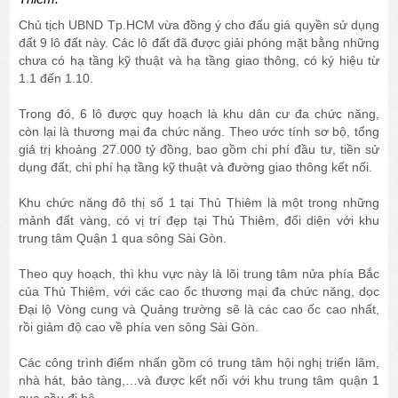
Chủ tịch UBND Tp.HCM vừa đồng ý cho đấu giá quyền sử dụng
đất 9 lô đất này. Các lô đất đã được giải phóng mặt bằng những
chưa có hạ tầng kỹ thuật và hạ tầng giao thông, có ký hiệu từ
1.1 đến 1.10.
Trong đó, 6 lô được quy hoạch là khu dân cư đa chức năng,
còn lại là thương mại đa chức năng. Theo ước tính sơ bộ, tổng
giá trị khoảng 27.000 tỷ đồng, bao gồm chi phí đầu tư, tiền sử
dụng đất, chi phí hạ tầng kỹ thuật và đường giao thông kết nối.
Khu chức năng đô thị số 1 tại Thủ Thiêm là một trong những
mảnh đất vàng, có vị trí đẹp tại Thủ Thiêm, đối diện với khu
trung tâm Quận 1 qua sông Sài Gòn.
Theo quy hoạch, thì khu vực này là lõi trung tâm nửa phía Bắc
của Thủ Thiêm, với các cao ốc thương mại đa chức năng, dọc
Đại lộ Vòng cung và Quảng trường sẽ là các cao ốc cao nhất,
rồi giảm độ cao về phía ven sông Sài Gòn.
Các công trình điểm nhấn gồm có trung tâm hội nghị triển lãm,
nhà hát, bảo tàng,…và được kết nối với khu trung tâm quận 1
qua cầu đi bộ.