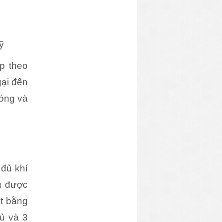
ỹ
p theo
ại đến
óng và
 đủ khí
ều được
ặt bằng
ủ và 3