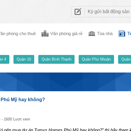
Ký gửi bất động sản
ăn phòng cho thuê
Văn phòng giá rẻ
Tòa nhà
Ti
n 4
Quận 10
Quận Bình Thạnh
Quận Phú Nhuận
Quận
 Phú Mỹ hay không?
 - 1600 Lượt xem
“Có nên mua dự án Tumys Homes Phú Mỹ hay không?” thì hãy tham k