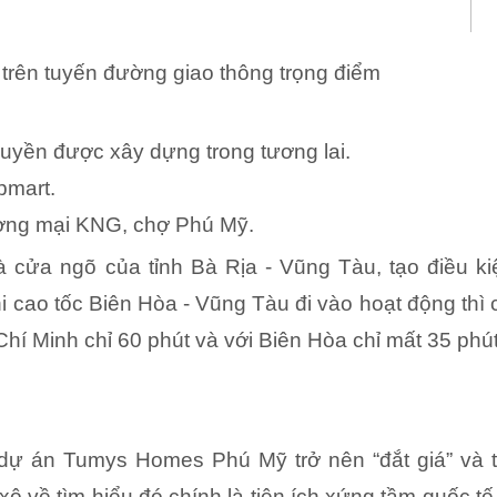
trên tuyến đường giao thông trọng điểm
quyền được xây dựng trong tương lai. 
pmart.
hương mại KNG, chợ Phú Mỹ. 
là cửa ngõ của tỉnh Bà Rịa - Vũng Tàu, tạo điều k
 cao tốc Biên Hòa - Vũng Tàu đi vào hoạt động thì 
Chí Minh chỉ 60 phút và với Biên Hòa chỉ mất 35 phú
n dự án Tumys Homes Phú Mỹ trở nên “đắt giá” và 
xô về tìm hiểu đó chính là tiện ích xứng tầm quốc t