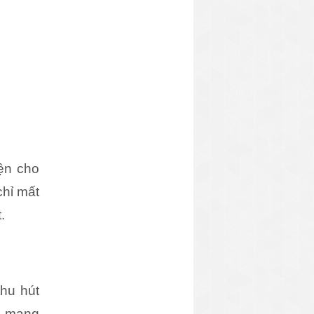
iện cho
chỉ mất
t.
thu hút
ế, mang