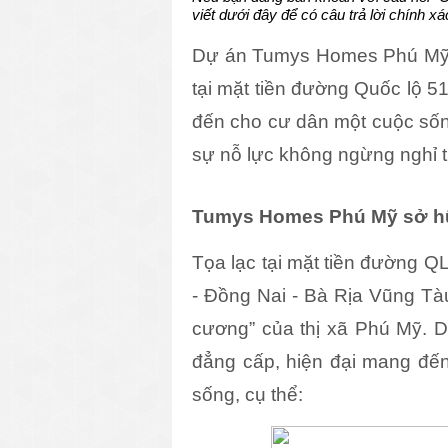
viết dưới đây để có câu trả lời chính xá
Dự án Tumys Homes Phú M
tại mặt tiền đường Quốc lộ 5
đến cho cư dân một cuộc sống
sự nỗ lực không ngừng nghỉ 
Tumys Homes Phú Mỹ sở hữu 
Tọa lạc tại mặt tiền đường Q
- Đồng Nai - Bà Rịa Vũng Tà
cương” của thị xã Phú Mỹ. D
đẳng cấp, hiện đại mang đến
sống, cụ thể: