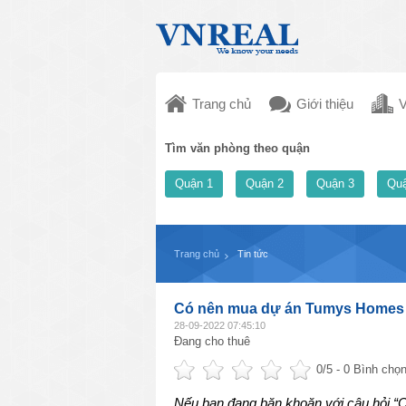
Trang chủ
Giới thiệu
V
Tìm văn phòng theo quận
Quận 1
Quận 2
Quận 3
Quậ
Trang chủ
Tin tức
Có nên mua dự án Tumys Homes
28-09-2022 07:45:10
Đang cho thuê
0
/5 -
0
Bình chọn
Nếu bạn đang băn khoăn với câu hỏi 