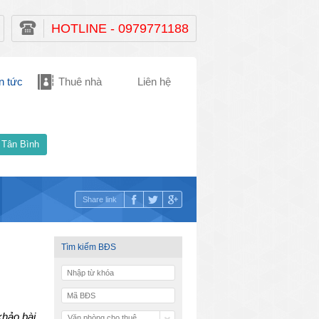
HOTLINE - 0979771188
n tức
Thuê nhà
Liên hệ
 Tân Bình
Share link
Tìm kiếm BĐS
hảo bài
Văn phòng cho thuê