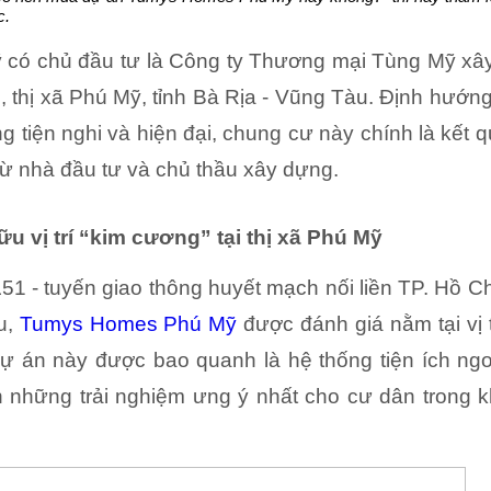
c.
ỹ
có chủ đầu tư là Công ty Thương mại Tùng Mỹ xâ
1, thị xã Phú Mỹ, tỉnh Bà Rịa - Vũng Tàu. Định hướ
 tiện nghi và hiện đại, chung cư này chính là kết 
từ nhà đầu tư và chủ thầu xây dựng.
vị trí “kim cương” tại thị xã Phú Mỹ
L51 - tuyến giao thông huyết mạch nối liền TP. Hồ C
u,
Tumys Homes Phú Mỹ
được đánh giá nằm tại vị t
ự án này được bao quanh là hệ thống tiện ích ngo
 những trải nghiệm ưng ý nhất cho cư dân trong k