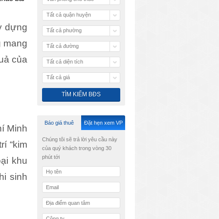
Tất cả quận huyện
y dựng
Tất cả phường
ng mang
Tất cả đường
quả của
Tất cả diện tích
Tất cả giá
Báo giá thuê
Đặt hẹn xem VP
hí Minh
Chúng tôi sẽ trả lời yêu cầu này
rí “kim
của quý khách trong vòng 30
phút tới
ại khu
hi sinh