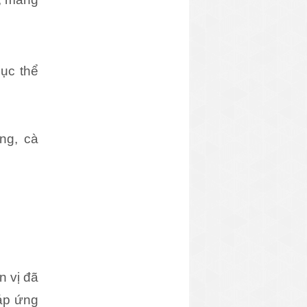
ục thể 
g, cà 
n vị đã
đáp ứng