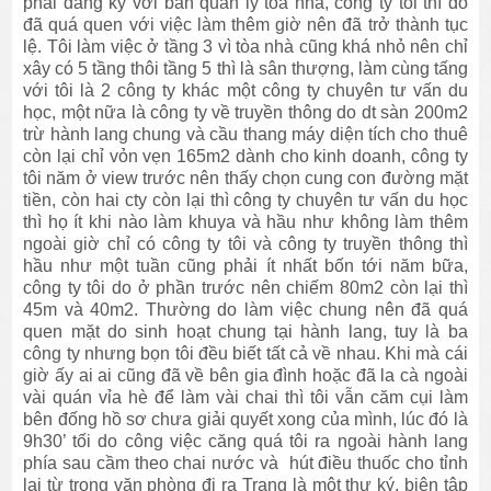
phải đăng ký với ban quản lý tòa nhà, công ty tôi thì do
đã quá quen với việc làm thêm giờ nên đã trở thành tục
lệ. Tôi làm việc ở tầng 3 vì tòa nhà cũng khá nhỏ nên chỉ
xây có 5 tầng thôi tầng 5 thì là sân thượng, làm cùng tấng
với tôi là 2 công ty khác một công ty chuyên tư vấn du
học, một nữa là công ty về truyền thông do dt sàn 200m2
trừ hành lang chung và cầu thang máy diện tích cho thuê
còn lại chỉ vỏn vẹn 165m2 dành cho kinh doanh, công ty
tôi năm ở view trước nên thấy chọn cung con đường mặt
tiền, còn hai cty còn lại thì công ty chuyên tư vấn du học
thì họ ít khi nào làm khuya và hầu như không làm thêm
ngoài giờ chỉ có công ty tôi và công ty truyền thông thì
hầu như một tuần cũng phải ít nhất bốn tới năm bữa,
công ty tôi do ở phần trước nên chiếm 80m2 còn lại thì
45m và 40m2. Thường do làm việc chung nên đã quá
quen mặt do sinh hoạt chung tại hành lang, tuy là ba
công ty nhưng bọn tôi đều biết tất cả về nhau. Khi mà cái
giờ ấy ai ai cũng đã về bên gia đình hoặc đã la cà ngoài
vài quán vỉa hè để làm vài chai thì tôi vẫn căm cụi làm
bên đống hồ sơ chưa giải quyết xong của mình, lúc đó là
9h30’ tối do công việc căng quá tôi ra ngoài hành lang
phía sau cầm theo chai nước và hút điều thuốc cho tỉnh
lại từ trong văn phòng đi ra Trang là một thư ký, biên tập