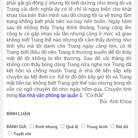
phải gật gù đồng ý nhưng tôi biết dường như trong tôi và
Trang cái định nghĩa ấy có lẽ chỉ là ngụy biện cho khát
khao của bản thân mình sau đó chúng tôi ra về trong tâm
trạng không biết phải nên vui hay nên buồn. Ngày hôm
sau tôi không thấy Trang thỉnh thoảng Trang cũng lên
công ty có gặp nhau vài lần nhưng cũng ở mức xã giao
không biết Trang thế nào nhưng tôi cảm thấy dường như
tình yêu mà tôi danh cho Trang ngày càng lớn, có lẽ
Trang biết điều đó nên Trang ít thường xuyên để tôi thấy
mặt để tôi không bị tổn thương. Sau đó vài tháng thì
không còn thấy bóng dáng Trang nữa nghe nói Trang đã
kết hôn và chồng muốn Trang ở nhà để tiện sắp xếp
chuyện qu Mỹ định cư. Kể từ đó đến bây giờ tôi và Trang
mất liên lạc không biết Trang giờ thế nào nhưng trong tôi
vẫn cứ ngỡ chuyện đó như ngày hôm qua. Chuyện tình
trong
tòa nhà văn phòng tại quận 1
. "Có thật"
Bùi Anh Khoa
BÌNH LUẬN
ĐÁNH GIÁ:
Kinh khủng
Quá tệ
Trung bình
Rất tốt
Tuyệt vời