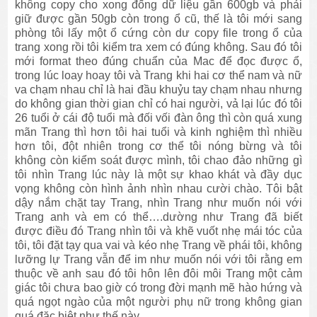
không copy cho xong đống dữ liệu gần 600gb và phải
giữ được gần 50gb còn trong ổ cũ, thế là tôi mới sang
phòng tôi lấy một ổ cứng còn dư copy file trong ổ của
trang xong rồi tôi kiểm tra xem có đúng không. Sau đó tôi
mới format theo đúng chuẩn của Mac để đọc được ổ,
trong lúc loay hoay tôi và Trang khi hai cơ thể nam và nữ
va chạm nhau chỉ là hai đầu khuỷu tay chạm nhau nhưng
do không gian thời gian chỉ có hai người, vả lại lúc đó tôi
26 tuổi ở cái độ tuổi mà đối vối đàn ông thì còn quá xung
mãn Trang thì hơn tôi hai tuổi và kinh nghiệm thì nhiều
hơn tôi, đột nhiên trong cơ thể tôi nóng bừng và tôi
không còn kiểm soát được mình, tôi chao đảo những gì
tôi nhìn Trang lúc này là một sự khao khát và đầy dục
vọng không còn hình ảnh nhìn nhau cười chào. Tôi bật
dậy nắm chặt tay Trang, nhìn Trang như muốn nói với
Trang anh và em có thể….dường như Trang đã biết
được điều đó Trang nhìn tôi và khẽ vuốt nhẹ mái tóc của
tôi, tôi đặt tạy qua vai và kéo nhẹ Trang về phái tôi, không
lưỡng lự Trang vẫn để im như muốn nói với tôi rằng em
thuộc về anh sau đó tôi hôn lên đôi môi Trang một cảm
giác tôi chưa bao giờ có trong đời mạnh mẽ hào hứng và
quá ngọt ngào của một người phụ nữ trong không gian
quá đặc biệt như thế này.