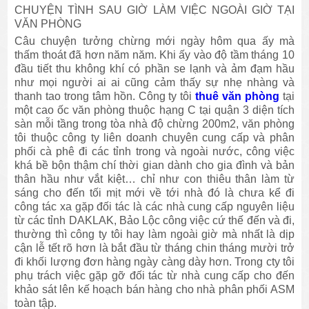
CHUYỆN TÌNH SAU GIỜ LÀM VIỆC NGOÀI GIỜ TẠI
VĂN PHÒNG
Câu chuyện tưởng chừng mới ngày hôm qua ấy mà
thấm thoát đã hơn năm năm. Khi ấy vào độ tầm tháng 10
đầu tiết thu không khí có phần se lạnh và ảm đạm hầu
như mọi người ai ai cũng cảm thấy sự nhẹ nhàng và
thanh tao trong tâm hồn. Công ty tôi
thuê văn phòng
tại
một cao ốc văn phòng thuộc hạng C tại quận 3 diện tích
sàn mỗi tầng trong tòa nhà độ chừng 200m2, văn phòng
tôi thuộc công ty liên doanh chuyên cung cấp và phân
phối cà phê đi các tỉnh trong và ngoài nước, công việc
khá bề bộn thậm chí thời gian dành cho gia đình và bản
thân hầu như vắt kiệt… chỉ như con thiêu thân làm từ
sáng cho đến tối mịt mới về tới nhà đó là chưa kể đi
công tác xa gặp đối tác là các nhà cung cấp nguyên liệu
từ các tỉnh DAKLAK, Bảo Lộc công việc cứ thế đến và đi,
thường thì công ty tôi hay làm ngoài giờ mà nhất là dịp
cận lễ tết rõ hơn là bắt đầu từ tháng chin tháng mười trở
đi khối lượng đơn hàng ngày càng dày hơn. Trong cty tôi
phụ trách việc gặp gỡ đối tác từ nhà cung cấp cho đến
khảo sát lên kế hoạch bán hàng cho nhà phân phối ASM
toàn tập.