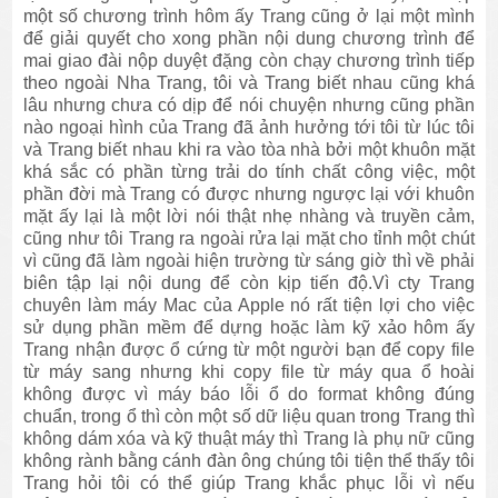
một số chương trình hôm ấy Trang cũng ở lại một mình
để giải quyết cho xong phần nội dung chương trình để
mai giao đài nộp duyệt đặng còn chạy chương trình tiếp
theo ngoài Nha Trang, tôi và Trang biết nhau cũng khá
lâu nhưng chưa có dịp để nói chuyện nhưng cũng phần
nào ngoại hình của Trang đã ảnh hưởng tới tôi từ lúc tôi
và Trang biết nhau khi ra vào tòa nhà bởi một khuôn mặt
khá sắc có phần từng trải do tính chất công việc, một
phần đời mà Trang có được nhưng ngược lại với khuôn
mặt ấy lại là một lời nói thật nhẹ nhàng và truyền cảm,
cũng như tôi Trang ra ngoài rửa lại mặt cho tỉnh một chút
vì cũng đã làm ngoài hiện trường từ sáng giờ thì về phải
biên tập lại nội dung để còn kịp tiến độ.Vì cty Trang
chuyên làm máy Mac của Apple nó rất tiện lợi cho việc
sử dụng phần mềm để dựng hoặc làm kỹ xảo hôm ấy
Trang nhận được ổ cứng từ một người bạn để copy file
từ máy sang nhưng khi copy file từ máy qua ổ hoài
không được vì máy báo lỗi ổ do format không đúng
chuẩn, trong ổ thì còn một số dữ liệu quan trong Trang thì
không dám xóa và kỹ thuật máy thì Trang là phụ nữ cũng
không rành bằng cánh đàn ông chúng tôi tiện thể thấy tôi
Trang hỏi tôi có thể giúp Trang khắc phục lỗi vì nếu