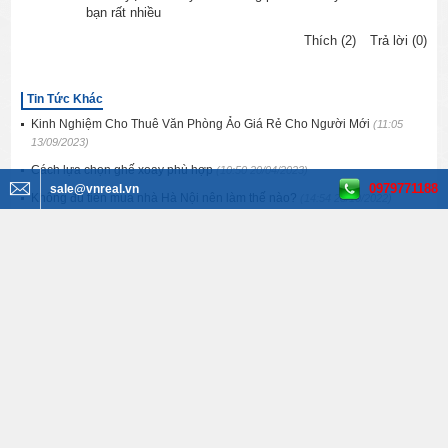
bạn rất nhiều
Thích (2)
Trả lời (0)
Tin Tức Khác
Kinh Nghiệm Cho Thuê Văn Phòng Ảo Giá Rẻ Cho Người Mới
(11:05
13/09/2023)
Cách lựa chọn ghế xoay phù hợp
(10:50 20/04/2023)
0979771188
sale@vnreal.vn
Không đủ tiền mua nhà Hà Nội nên làm thế nào?
(14:54 28/10/2022)
Gợi ý đồ trang trí nhà cửa tô điểm cho không gian sống của bạn
(12:21
29/09/2022)
Có nên mua dự án Tumys Homes Phú Mỹ hay không?
(07:45 28/09/2022)
Tìm kiếm BĐS
Văn phòng cho thuê