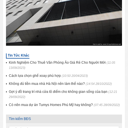
Tin Tức Khác
Kinh Nghiệm Cho Thuê Văn Phòng Ảo Giá Rẻ Cho Người Mới
(11:05
13/09/2023)
Cách lựa chọn ghế xoay phù hợp
(10:50 20/04/2023)
Không đủ tiền mua nhà Hà Nội nên làm thế nào?
(14:54 28/10/2022)
Gợi ý đồ trang trí nhà cửa tô điểm cho không gian sống của bạn
(12:21
29/09/2022)
Có nên mua dự án Tumys Homes Phú Mỹ hay không?
(07:45 28/09/2022)
Tìm kiếm BĐS