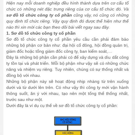
Hiện nay mỗi doanh nghiệp đều hình thành dựa trên cơ cấu tổ
chức có những nét đặc trưng riêng của cơ cấu tổ chức đó. Và
sơ đồ tổ chức công ty cổ phần
cũng vậy, nó cũng có những
quy định tổ chức riêng. Vậy quy định đó được thể hiện như thế
nào thì xin mời các bạn theo dõi bài viết ngay sau đây.
1. Sơ đồ tổ chức công ty cổ phần
Sơ đồ tổ chức công ty cổ phần yêu cầu cần phải đảm bảo
những bộ phận cơ bản như: đại hội cổ đông, hội đồng quản trị,
giám đốc hoặc tổng giám đốc công ty, ban kiểm soát,…
Đây là những bộ phận cần phải có để xây dựng và dìu dắt công
ty tồn tại và phát triển. Mỗi bộ phận như vậy sẽ có những chức
năng và nhiệm vụ riêng. Tuy nhiên, chúng có sự thống nhất và
đồng bộ với nhau.
Những bộ phận này sẽ hoạt động nhịp nhàng từ trên xuống
dưới và từ dưới lên trên. Có như vậy thì công ty mới vận hành
thông suốt, ăn ý với nhau, tạo nên một tổng thể thống nhất,
trước sau như một.
Dưới đây là ví dụ cụ thể về sơ đồ tổ chức công ty cổ phần: