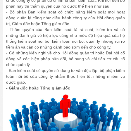
chức công ty cổ phần đó chính là Ban kiểm soát. Khi nói đến bộ
phận này thì thẩm quyền của nó được thể hiện như sau:
- Bộ phận Ban kiểm soát có chức năng kiểm soát mọi hoạt
động quản lý cũng như điều hành công ty của Hội đồng quản
trị, Giám đốc hoặc Tổng giám đốc.
- Thẩm quyền của Ban kiểm soát là rà soát, kiểm tra và có
những đánh giá về hiệu lực cũng như mức độ hiệu quả của hệ
thống kiểm soát nội bộ, kiểm toán nội bộ, quản lý những rủi ro
tiềm ẩn và càn có những cảnh báo sớm đến cho công ty.
- Có những kiến nghị về cho Hội đồng quản trị hoặc Đại hội cổ
đông về các biện pháp sửa đổi, bổ sung và cải tiến cơ cấu tổ
chức quản lý.
- Ban kiểm soát có quyền sử dụng tư vấn độc lập, bộ phận kiểm
toán nội bộ của công ty nhằm thực hiện tốt những nhiệm vụ
được giao.
- Giám đốc hoặc Tổng giám đốc