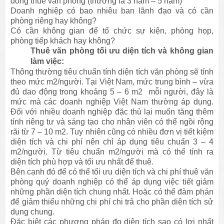
đồng thuê văn phòng (thường là 3 năm – 5 năm)
Doanh nghiệp có bao nhiêu ban lãnh đạo và có cần
phòng riêng hay không?
Có cần không gian để tổ chức sự kiện, phòng họp,
phòng tiếp khách hay không?
Thuê văn phòng tối ưu diện tích và không gian
làm việc:
Thông thường tiêu chuẩn tính diện tích văn phòng sẽ tính
theo mức m2/người. Tại Việt Nam, mức trung bình – vừa
đủ dao động trong khoảng 5 – 6 m2 mỗi người, đây là
mức mà các doanh nghiệp Việt Nam thường áp dụng.
Đối với nhiều doanh nghiệp đặc thù lại muốn tăng thêm
tính riêng tư và sáng tạo cho nhân viên có thể ngồi rộng
rãi từ 7 – 10 m2. Tuy nhiên cũng có nhiều đơn vị tiết kiệm
diện tích và chi phí nên chỉ áp dụng tiêu chuẩn 3 – 4
m2/người. Từ tiêu chuẩn m2/người mà có thể tính ra
diện tích phù hợp và tối ưu nhất để thuê.
Bên cạnh đó để có thể tối ưu diện tích và chi phí thuê văn
phòng quý doanh nghiệp có thể áp dụng việc tiết giảm
những phần diện tích chung nhất. Hoặc có thể đàm phán
để giảm thiểu những chi phí chi trả cho phần diện tích sử
dụng chung.
Đặc biệt các phương pháp đo diện tích sao có lợi nhất