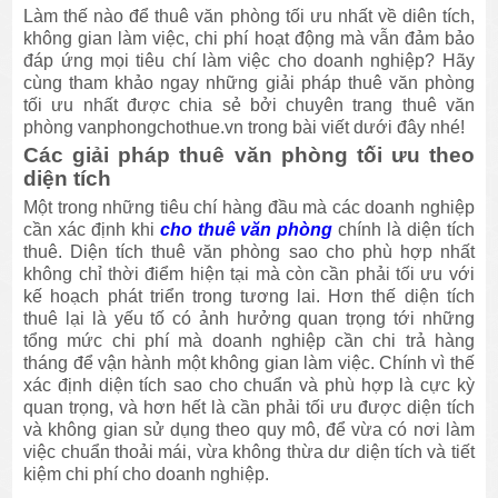
Làm thế nào để thuê văn phòng tối ưu nhất về diên tích,
không gian làm việc, chi phí hoạt động mà vẫn đảm bảo
đáp ứng mọi tiêu chí làm việc cho doanh nghiệp? Hãy
cùng tham khảo ngay những giải pháp thuê văn phòng
tối ưu nhất được chia sẻ bởi chuyên trang
thuê văn
phòng vanphongchothue.vn
trong bài viết dưới đây nhé!
Các giải pháp thuê văn phòng tối ưu theo
diện tích
Một trong những tiêu chí hàng đầu mà các doanh nghiệp
cần xác định khi
cho thuê văn phòng
chính là diện tích
thuê. Diện tích thuê văn phòng sao cho phù hợp nhất
không chỉ thời điểm hiện tại mà còn cần phải tối ưu với
kế hoạch phát triển trong tương lai. Hơn thế diện tích
thuê lại là yếu tố có ảnh hưởng quan trọng tới những
tổng mức chi phí mà doanh nghiệp cần chi trả hàng
tháng để vận hành một không gian làm việc. Chính vì thế
xác định diện tích sao cho chuẩn và phù hợp là cực kỳ
quan trọng, và hơn hết là cần phải tối ưu được diện tích
và không gian sử dụng theo quy mô, để vừa có nơi làm
việc chuẩn thoải mái, vừa không thừa dư diện tích và tiết
kiệm chi phí cho doanh nghiệp.