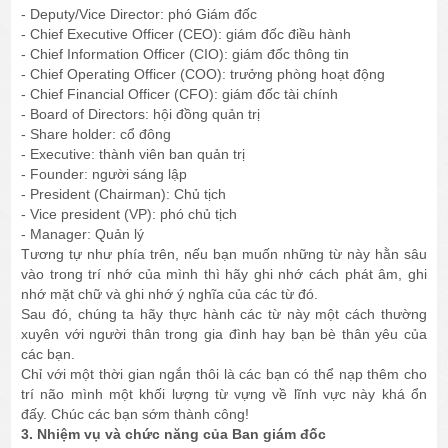
- Deputy/Vice Director: phó Giám đốc
- Chief Executive Officer (CEO): giám đốc điều hành
- Chief Information Officer (CIO): giám đốc thông tin
- Chief Operating Officer (COO): trưởng phòng hoạt động
- Chief Financial Officer (CFO): giám đốc tài chính
- Board of Directors: hội đồng quản trị
- Share holder: cổ đông
- Executive: thành viên ban quản trị
- Founder: người sáng lập
- President (Chairman): Chủ tịch
- Vice president (VP): phó chủ tịch
- Manager: Quản lý
Tương tự như phía trên, nếu bạn muốn những từ này hằn sâu
vào trong trí nhớ của mình thì hãy ghi nhớ cách phát âm, ghi
nhớ mặt chữ và ghi nhớ ý nghĩa của các từ đó.
Sau đó, chúng ta hãy thực hành các từ này một cách thường
xuyên với người thân trong gia đình hay bạn bè thân yêu của
các bạn.
Chỉ với một thời gian ngắn thôi là các bạn có thể nạp thêm cho
trí não mình một khối lượng từ vựng về lĩnh vực này khá ổn
đấy. Chúc các bạn sớm thành công!
3. Nhiệm vụ và chức năng của Ban giám đốc