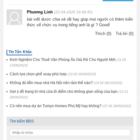
Phương Linh
(22-04-2020 16:49:45)
bài viết được chia sẻ rất hay giúp mọi người có thêm kiến
thức vế chức vụ trong tiếng anh là gì ? Good!
Thích (0)
Trả lời (0)
Tin Tức Khác
Kinh Nghiệm Cho Thuê Văn Phòng Ảo Giá Rẻ Cho Người Mới
(11:05
13/09/2023)
Cách lựa chọn ghế xoay phù hợp
(10:50 20/04/2023)
Không đủ tiền mua nhà Hà Nội nên làm thế nào?
(14:54 28/10/2022)
Gợi ý đồ trang trí nhà cửa tô điểm cho không gian sống của bạn
(12:21
29/09/2022)
Có nên mua dự án Tumys Homes Phú Mỹ hay không?
(07:45 28/09/2022)
Tìm kiếm BĐS