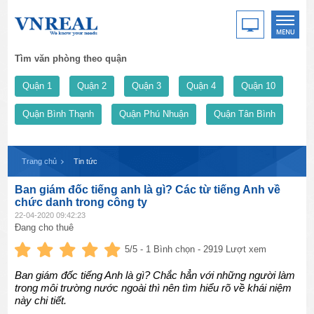
Tìm văn phòng theo quận
Quận 1
Quận 2
Quận 3
Quận 4
Quận 10
Quận Bình Thạnh
Quận Phú Nhuận
Quận Tân Bình
Trang chủ
Tin tức
Ban giám đốc tiếng anh là gì? Các từ tiếng Anh về
chức danh trong công ty
22-04-2020 09:42:23
Đang cho thuê
5
/5 -
1
Bình chọn - 2919 Lượt xem
Ban giám đốc tiếng Anh là gì? Chắc hẳn với những người làm
trong môi trường nước ngoài thì nên tìm hiểu rõ về khái niệm
này chi tiết.