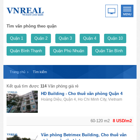
Tìm văn phòng theo quận
Quận 1
Quận 2
Quận 3
Quận 4
Quận 10
Quận Bình Thạnh
Quận Phú Nhuận
Quận Tân Bình
Trang chủ
Tìm kiếm
Kết quả tìm được
114
Văn phòng giá rẻ
HD Building - Cho thuê văn phòng Quận 4
Hoàng Diệu, Quận 4, Ho Chi Minh City, Vietnam
60-120 m2
8 USD/m2
Văn phòng Betrimex Building, Cho thuê văn