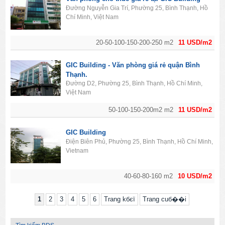
Đường Nguyễn Gia Trí, Phường 25, Bình Thạnh, Hồ
Chí Minh, Việt Nam
20-50-100-150-200-250 m2
11 USD/m2
GIC Building - Văn phòng giá rẻ quận Bình
Thạnh.
Đường D2, Phường 25, Bình Thạnh, Hồ Chí Minh,
Việt Nam
50-100-150-200m2 m2
11 USD/m2
GIC Building
Điện Biên Phủ, Phường 25, Bình Thạnh, Hồ Chí Minh,
Vietnam
40-60-80-160 m2
10 USD/m2
1
2
3
4
5
6
Trang kбєї
Trang cuб��i