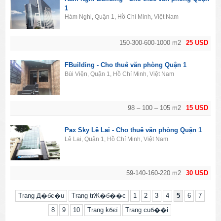
1
Hàm Nghi, Quận 1, Hồ Chí Minh, Việt Nam
150-300-600-1000 m2
25 USD
FBuilding - Cho thuê văn phòng Quận 1
Bùi Viện, Quận 1, Hồ Chí Minh, Việt Nam
98 – 100 – 105 m2
15 USD
Pax Sky Lê Lai - Cho thuê văn phòng Quận 1
Lê Lai, Quận 1, Hồ Chí Minh, Việt Nam
59-140-160-220 m2
30 USD
Trang Д�бє�u
Trang trЖ�б��c
1
2
3
4
5
6
7
8
9
10
Trang kбєї
Trang cuб��i