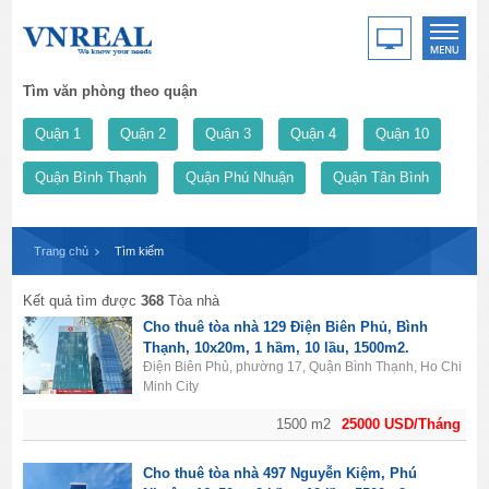
Tìm văn phòng theo quận
Quận 1
Quận 2
Quận 3
Quận 4
Quận 10
Quận Bình Thạnh
Quận Phú Nhuận
Quận Tân Bình
Trang chủ
Tìm kiếm
Kết quả tìm được
368
Tòa nhà
Cho thuê tòa nhà 129 Điện Biên Phủ, Bình
Thạnh, 10x20m, 1 hầm, 10 lầu, 1500m2.
Điện Biên Phủ, phường 17, Quận Bình Thạnh, Ho Chi
Minh City
1500 m2
25000 USD/Tháng
Cho thuê tòa nhà 497 Nguyễn Kiệm, Phú