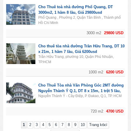
Cho Thuê toà nhà đường Phổ Quang, DT
3000m2, 1 hầm 8 lầu, Giá 29800usd
Phổ Quang , Phường 2, Quận Tân Bình , Thành phố
Hồ Chí Minh
3000 m2
29800 USD
Cho thuê tòa nhà đường Trần Hữu Trang, DT 10
x 21m, 1 hầm 7 lầu, Giá 6200usd
Trần Hữu Trang, phường 10, Quận Phú Nhuận,
TP.HCM
1000 m2
6200 USD
Cho Thuê Tòa nhà Văn Phòng Góc 2MT đường
Nguyễn Thành Ý Q.1, DT 8 x 15m, 1 trệt 5 lầu,
Nguyễn Thành Ý - Cây Điệp, P. Đakao, Q.1, TP. HCM
Giá 4700usd
720 m2
4700 USD
1
2
3
4
5
6
7
8
9
10
Trang kбєї