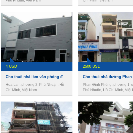
Phú Nhuận, Việt Nam
Chi Minh, Vietnam
4 USD
2500 USD
Cho thuê nhà làm văn phòng đường Hoa Lan , Phường 2, Quận Phú Nhuận
Hoa Lan, phường 2, Phú Nhuận, Hồ
Phan Đình Phùng, phường 1, 
Chí Minh, Việt Nam
Phú Nhuận, Hồ Chí Minh, Việt