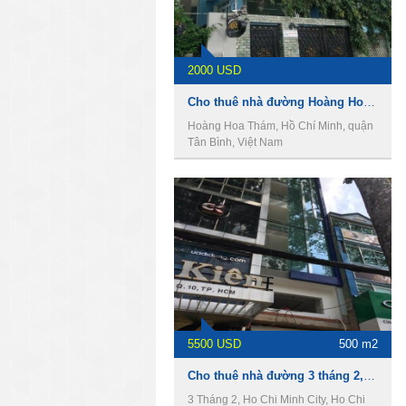
2000 USD
Cho thuê nhà đường Hoàng Hoa Thám, phường 12, Quận Tân Bình
Hoàng Hoa Thám, Hồ Chí Minh, quận
Tân Bình, Việt Nam
5500 USD
500 m2
Cho thuê nhà đường 3 tháng 2, quận 10
3 Tháng 2, Ho Chi Minh City, Ho Chi