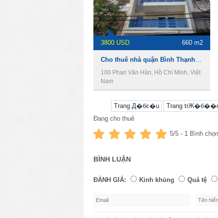
3800 USD
660 m2
​Cho thuê nhà quận Bình Thạnh, tiện làm Văn phòng, shop house.
100 Phan Văn Hân, Hồ Chí Minh, Việt
Nam
Trang Д�бє�u
Trang trЖ�б��
Đang cho thuê
5
/5 -
1
Bình chọ
BÌNH LUẬN
ĐÁNH GIÁ:
Kinh khủng
Quá tệ