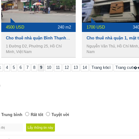
4500 USD
240 m2
1700 USD
34
Cho thuê nhà quận Bình Thạnh, mở Văn phòng, shop house.
1 Đường D2, Phường 25, Hồ Chí
Nguyễn Văn Thủ, Hồ Chí Minh,
Minh, Việt Nam
Nam
c
4
5
6
7
8
9
10
11
12
13
14
Trang kбєї
Trang cuб�
n
Trung bình
Rất tốt
Tuyệt vời