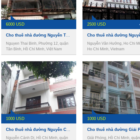
6000 USD
2500 USD
Cho thuê nhà đường Nguyễn Thái Bình, phường 12, Quận Tân Bình
Nguyen Thai Binh, Phường 12, quận
Nguyễn Văn Hưởng, Ho Chi Min
Tân Bình, Hồ Chí Minh, Việt Nam
Ho Chi Minh, Vietnam
1000 USD
1000 USD
Cho thuê nhà đường Nguyễn Cảnh Dị , phường 4, Quận Tân Bình
Nguyễn Cảnh Dị, Hồ Chí Minh, quận
Giải Phóng, Hồ Chí Minh, quậ