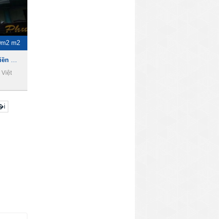
0m2 m2
Cho thuê nhà quận 1, mặt tiền đường Nguyễn Văn Thủ, P. Đa Kao, Quận 1
 Việt
�i