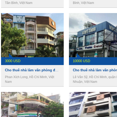
Tân Bình, Việt Nam
Bình, Việt Nam
3000 USD
10000 USD
Cho thuê nhà làm văn phòng đường Phan Xích Long , Phường 2, Quận Phú Nhuận
Phan Xích Long, Hồ Chí Minh, Việt
Lê Văn Sỹ, Hồ Chí Minh, quận
Nam
Nhuận, Việt Nam