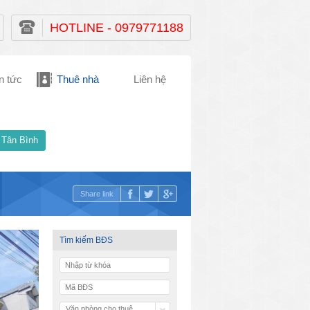
HOTLINE - 0979771188
n tức
Thuê nhà
Liên hệ
 Tân Bình
Share link
Tìm kiếm BĐS
Văn phòng cho thuê