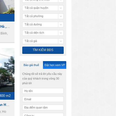
Tất cả quận huyện
Tất cả phường
Tất cả đường
Cho thuê nhà đường Hồng Hà , phường 2, Quận Tân Bình
Tất cả diện tích
Bình,
Tất cả giá
Báo giá thuê
Đặt hẹn xem VP
Chúng tôi sẽ trả lời yêu cầu này
của quý khách trong vòng 30
phút tới
400 m2
Cho thuê nhà đường Sư Vạn Hạnh, Quận 10
y, Ho