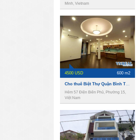
Minh, Vietnam
4500 USD
600 m2
Cho thuê Biệt Thự Quận Bình Thạnh, làm Văn phòng, shop house.
Hẻm 57 Điện Biên Phủ, Phường 15,
Việt Nam