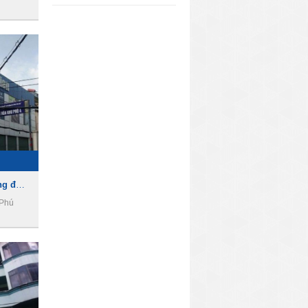
Cho thuê nhà làm văn phòng đường Lê Văn Sỹ , Phường 14, Quận Phú Nhuận
 Phú