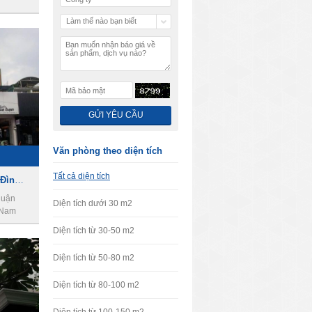
Làm thế nào bạn biết
chúng tôi
Văn phòng theo diện tích
Tất cả diện tích
Cho thuê nhà đường Phan Đình Phùng, phường 1, Quận Phú Nhuận
quận
Diện tích dưới 30 m2
 Nam
Diện tích từ 30-50 m2
Diện tích từ 50-80 m2
Diện tích từ 80-100 m2