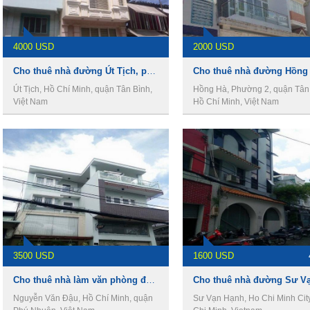
4000 USD
2000 USD
Cho thuê nhà đường Út Tịch, phường 4, Quận Tân Bình
Út Tịch, Hồ Chí Minh, quận Tân Bình,
Hồng Hà, Phường 2, quận Tân 
Việt Nam
Hồ Chí Minh, Việt Nam
3500 USD
1600 USD
Cho thuê nhà làm văn phòng đường Nguyễn văn Đậu , Phường 6, Quận Phú Nhuận
Nguyễn Văn Đậu, Hồ Chí Minh, quận
Sư Vạn Hạnh, Ho Chi Minh Cit