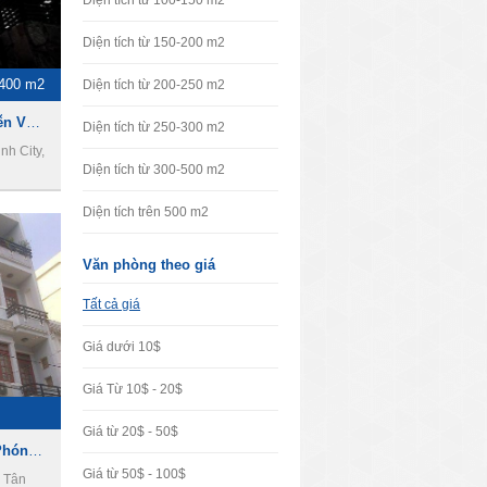
Diện tích từ 100-150 m2
Diện tích từ 150-200 m2
400 m2
Diện tích từ 200-250 m2
Cho thuê nhà đường Nguyễn Văn Hưởng, giá 2500 USD/tháng.
Diện tích từ 250-300 m2
h City,
Diện tích từ 300-500 m2
Diện tích trên 500 m2
Văn phòng theo giá
Tất cả giá
Giá dưới 10$
Giá Từ 10$ - 20$
Giá từ 20$ - 50$
Cho thuê nhà đường Giải Phóng, phường 4, Quận Tân Bình
Giá từ 50$ - 100$
n Tân