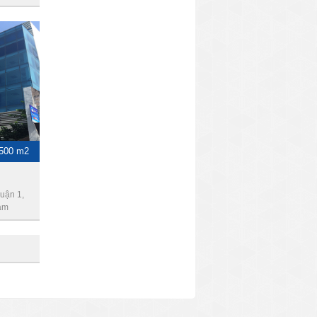
 500 m2
uận 1,
am