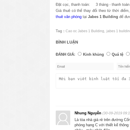
Đặt cọc, thanh toán: 3 tháng - thanh toán 
Giá thuê có thể thay đổi theo từ thời điể
thuê văn phòng
tại
Jabes
1 Building
để đượ
Tag :
,
Cao oc Jabes 1 Building
jabes 1 buildi
BÌNH LUẬN
ĐÁNH GIÁ:
Kinh khủng
Quá tệ
Nhung Nguyễn
(30-09-2019 09:1
Là tòa nhà giá rẻ trên đường Cốn
phòng hạng C với thiết kế thông 