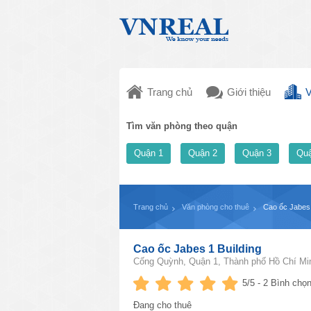
Trang chủ
Giới thiệu
V
Tìm văn phòng theo quận
Quận 1
Quận 2
Quận 3
Quậ
Trang chủ
Văn phòng cho thuê
Cao ốc Jabes 
Cao ốc Jabes 1 Building
Cống Quỳnh, Quận 1, Thành phố Hồ Chí Mi
5
/5 -
2
Bình chọn
Đang cho thuê