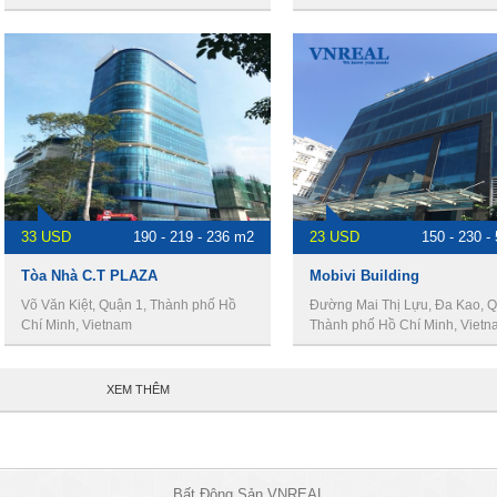
33 USD
190 - 219 - 236 m2
23 USD
150 - 230 -
Tòa Nhà C.T PLAZA
Mobivi Building
Võ Văn Kiệt, Quận 1, Thành phố Hồ
Đường Mai Thị Lựu, Đa Kao, Q
Chí Minh, Vietnam
Thành phố Hồ Chí Minh, Vietn
XEM THÊM
Bất Động Sản VNREAL