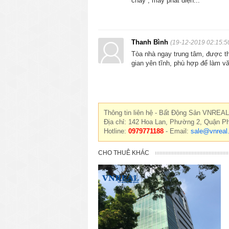
cháy , máy phát điện...
Thanh Bình
(19-12-2019 02:15:5
Tòa nhà ngay trung tâm, được thi
gian yên tĩnh, phù hợp để làm v
Thông tin liên hệ - Bất Động Sản VNREAL
Địa chỉ: 142 Hoa Lan, Phường 2, Quận P
Hotline:
0979771188
- Email:
sale@vnreal
CHO THUÊ KHÁC