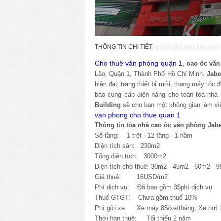
THÔNG TIN CHI TIẾT
Cho thuê văn phòng quận 1
,
c
ao ốc văn
Lão, Quận 1, Thành Phố Hồ Chí Minh.
Jabe
hiện đại, trang thiết bị mới, thang máy tố
bảo cung cấp điện năng cho toàn tòa nhà k
Building
sẽ cho bạn một không gian làm vi
van phong cho thue quan 1
Thông tin tòa nhà cao ốc văn phòng Jab
Số tầng: 1 trệt - 12 tầng - 1 hầm
Diện tích sàn: 230m2
Tổng diện tích: 3000m2
Diện tích cho thuê: 30m2 - 45m2 - 60m2 -
Giá thuê: 16USD/m2
Phí dịch vụ: Đã bao gồm 3$phí dịch vụ
Thuế GTGT: Chưa
gồm thuế 10%
Phí gửi xe: Xe máy 8$/xe/tháng; Xe hơi 1
Thời hạn thuê: Tối thiểu 2 năm