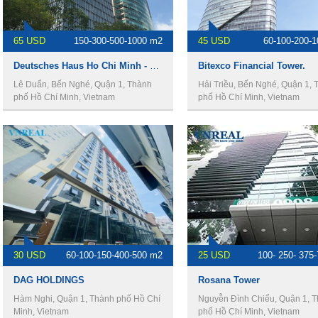
65 USD
150-300-500-1000 m2
45 USD
60-100-200-
Deutsches Haus Ho Chi Minh - Văn phòng cho thuê quận 1.
Bitexco Financial Tower.
Lê Duẩn, Bến Nghé, Quận 1, Thành
Hải Triều, Bến Nghé, Quận 1, 
phố Hồ Chí Minh, Vietnam
phố Hồ Chí Minh, Vietnam
30 USD
60-100-150-400-500 m2
25 USD
100- 250- 375
DAG HOLDINGS
Rosana Tower
Hàm Nghi, Quận 1, Thành phố Hồ Chí
Nguyễn Đình Chiểu, Quận 1, 
Minh, Vietnam
phố Hồ Chí Minh, Vietnam