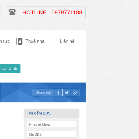
HOTLINE - 0979771188
n tức
Thuê nhà
Liên hệ
 Tân Bình
Share link
Tìm kiếm BĐS