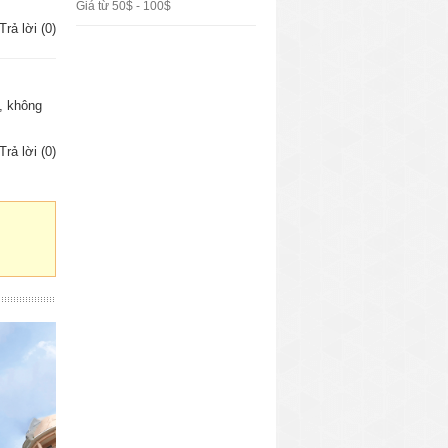
Giá từ 50$ - 100$
Trả lời (0)
h, không
Trả lời (0)