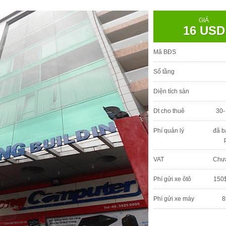
GIÁ
16 USD
Mã BĐS
Số tầng
Diện tích sàn
Dt cho thuê
30-
Phí quản lý
đã b
VAT
Chư
Phí gửi xe ôtô
150$
Phí gửi xe máy
8