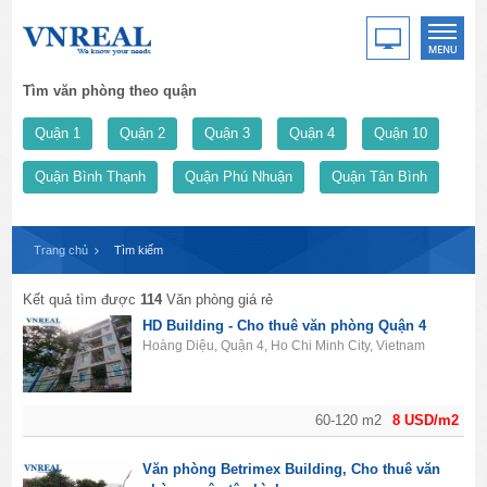
Tìm văn phòng theo quận
Quận 1
Quận 2
Quận 3
Quận 4
Quận 10
Quận Bình Thạnh
Quận Phú Nhuận
Quận Tân Bình
Trang chủ
Tìm kiếm
Kết quả tìm được
114
Văn phòng giá rẻ
HD Building - Cho thuê văn phòng Quận 4
Hoàng Diệu, Quận 4, Ho Chi Minh City, Vietnam
60-120 m2
8 USD/m2
Văn phòng Betrimex Building, Cho thuê văn