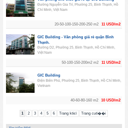
Đường Nguyễn Gia Trí, Phường 25, Bình Thạnh, Hồ
Chí Minh, Việt Nam
20-50-100-150-200-250 m2
11 USD/m2
GIC Building - Văn phòng giá rẻ quận Bình
Thạnh.
Đường D2, Phường 25, Bình Thạnh, Hồ Chí Minh,
Việt Nam
50-100-150-200m2 m2
11 USD/m2
GIC Building
Điện Biên Phủ, Phường 25, Bình Thạnh, Hồ Chí Minh,
Vietnam
40-60-80-160 m2
10 USD/m2
1
2
3
4
5
6
Trang kбєї
Trang cuб��i