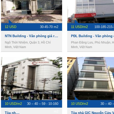
12 USD
30-45-70 m2
11 USD/m2
100-185-215
NTN Building - Văn phòng giá rẻ cho thuê Quận 3.
Ngô Thời Nhiệm, Quận 3, Hồ Chí
Phan Đăng Lưu, Phú Nhuận, H
Minh, Việt Nam
Minh, Việt Nam
10 USD/m2
30 – 40 – 59 - 10-160
10 USD/m2
30 – 40 
m2
Tòa nhà GIC D2, văn phòng cho thuê Bình Thạnh
Tòa nhà GIC Nguyễn Cửu 