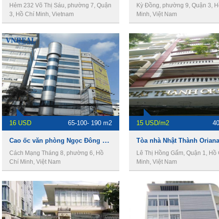
Hẻm 232 Võ Thị Sáu, phường 7, Quận
Kỳ Đồng, phường 9, Quận 3, H
3, Hồ Chí Minh, Vietnam
Minh, Việt Nam
16 USD
65-100- 190 m2
15 USD/m2
4
Cao ốc văn phòng Ngọc Đông Dương Building
Tòa nhà Nhật Thành Orian
Cách Mạng Tháng 8, phường 6, Hồ
Lê Thị Hồng Gấm, Quận 1, Hồ 
Chí Minh, Việt Nam
Minh, Việt Nam