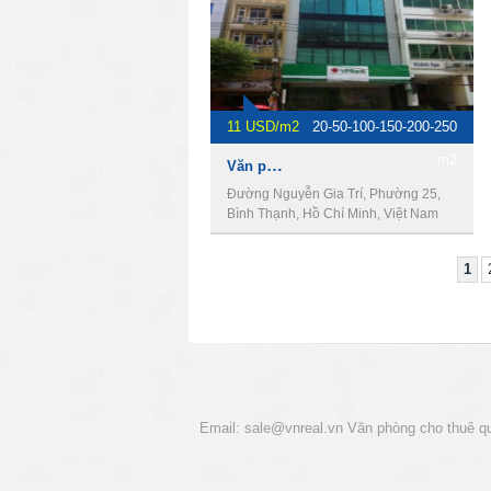
11 USD/m2
20-50-100-150-200-250
m2
Văn phòng cho thuê giá rẻ tại GIC Building
Đường Nguyễn Gia Trí, Phường 25,
Bình Thạnh, Hồ Chí Minh, Việt Nam
1
Email:
sale@vnreal.vn
Văn phòng cho thuê q