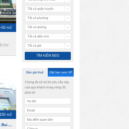
Tất cả quận huyện
Tất cả phường
0-50 m2
Tất cả đường
Tất cả diện tích
ồ Chí
Tất cả giá
Báo giá thuê
Đặt hẹn xem VP
Chúng tôi sẽ trả lời yêu cầu này
của quý khách trong vòng 30
phút tới
 150 m2
Cao ốc văn phòng Sông Đà Building