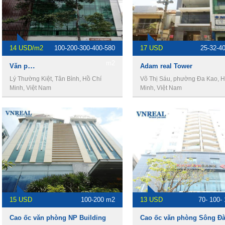
14 USD/m2
100-200-300-400-580
17 USD
25-32-4
m2
Văn phòng Betrimex Building, Cho thuê văn phòng quận tân bình
Adam real Tower
Lý Thường Kiệt, Tân Bình, Hồ Chí
Võ Thị Sáu, phường Đa Kao, H
Minh, Việt Nam
Minh, Việt Nam
15 USD
100-200 m2
13 USD
70- 100-
Cao ốc văn phòng NP Building