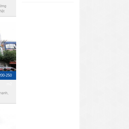
ường
iệt
200-250
m2
hạnh,