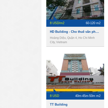
8 USD/m2
60-120 m2
HD Building - Cho thuê văn phòng Quận 4
Hoàng Diệu, Quận 4, Ho Chi Minh
City, Vietnam
8 USD
40m-45m-50m m2
TT Building