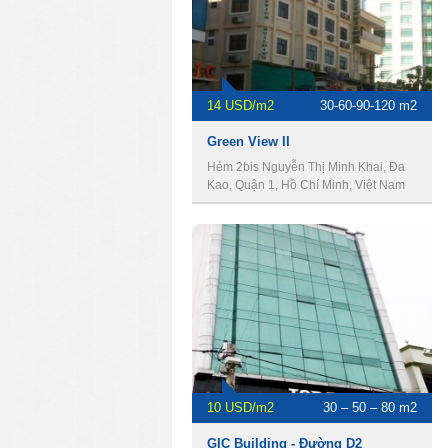
14 USD/m2
30-60-90-120 m2
Green View II
Hẻm 2bis Nguyễn Thị Minh Khai, Đa
Kao, Quận 1, Hồ Chí Minh, Việt Nam
10 USD/m2
30 – 50 – 80 m2
GIC Building - Đường D2