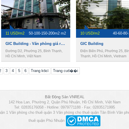
11 USD/m2
50-100-150-200m2 m2
10 USD/m2
40-60-80
GIC Building - Văn phòng giá rẻ quận Bình Thạnh.
GIC Building
Đường D2, Phường 25, Bình Thạnh,
Điện Biên Phủ, Phường 25, Bì
Hồ Chí Minh, Việt Nam
Thạnh, Hồ Chí Minh, Vietnam
2
3
4
5
6
Trang kбєї
Trang cuб��i
Bất Động Sản VNREAL
142 Hoa Lan, Phường 2, Quận Phú Nhuận, Hồ Chí Minh, Việt Nam
Tel: 02835176058 - Hotline: 0979771188 - Fax: 02835171995
uận 1
Văn phòng cho thuê quận 3
Văn phòng cho thuê quận Tân Bình
Văn ph
thuê quận Phú Nhuận