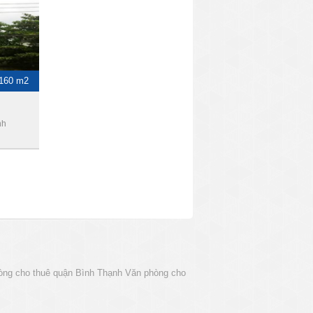
-160 m2
nh
òng cho thuê quận Bình Thạnh
Văn phòng cho