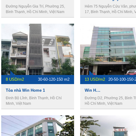
Đường Nguyễn Gia Trí, Phường 25,
Hẻm 75 Nguyễn Cửu Vân, ph
Bình Thạnh, Hồ Chí Minh, Việt Nam
17, Bình Thạnh, Hồ Chí Minh, V
Nam
8 USD/m2
30-60-120-150 m2
13 USD/m2
20-50-100-150-
Win Home Building - Văn phòng cho thuê quận Bình Thạnh.
Tòa nhà Win Home 1
Đinh Bộ Lĩnh, Bình Thạnh, Hồ Chí
Đường D2, Phường 25, Bình T
Minh, Việt Nam
Hồ Chí Minh, Việt Nam