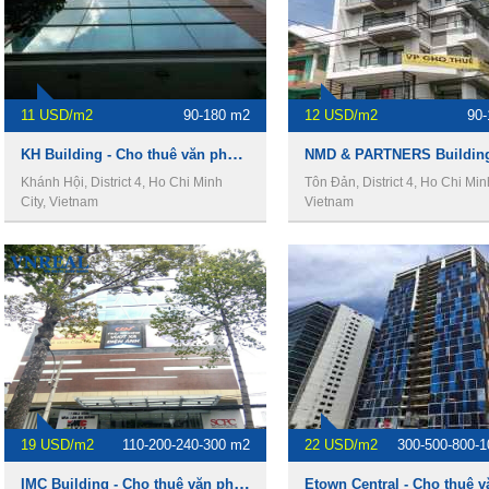
11 USD/m2
90-180 m2
12 USD/m2
90
KH Building - Cho thuê văn phòng Quận 4
Khánh Hội, District 4, Ho Chi Minh
Tôn Đản, District 4, Ho Chi Minh
City, Vietnam
Vietnam
19 USD/m2
110-200-240-300 m2
22 USD/m2
300-500-800-
IMC Building - Cho thuê văn phòng Quận 1