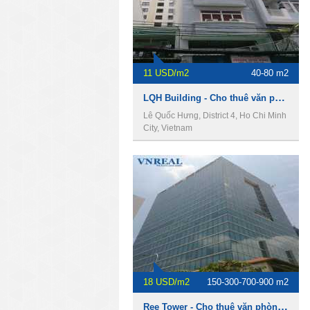
11 USD/m2
40-80 m2
LQH Building - Cho thuê văn phòng Quận 4
Lê Quốc Hưng, District 4, Ho Chi Minh
City, Vietnam
18 USD/m2
150-300-700-900 m2
Ree Tower - Cho thuê văn phòng Quận 4