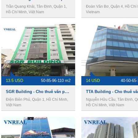
Trần Quang Khải, Tân Định, Quận 1,
Đoàn Văn Bơ, Quận 4, Hồ Chí 
Hồ Chí Minh, Việt Nam
Vietnam
13.5 USD
50-85-96-110 m2
14 USD
40-50-65
SGR Building - Cho thuê văn phòng Quận 1
Điện Biên Phủ, Quận 1, Hồ Chí Minh,
Nguyễn Hữu Cầu, Tân Định, Q
Việt Nam
Hồ Chí Minh, Việt Nam