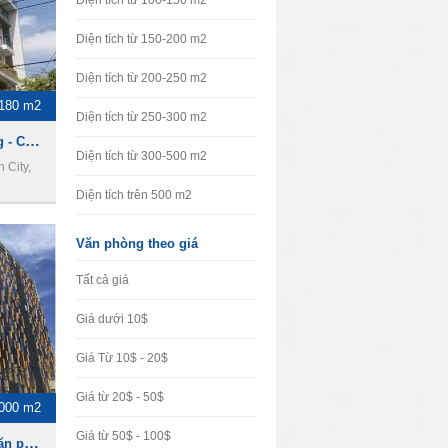
Diện tích từ 100-150 m2
Diện tích từ 150-200 m2
Diện tích từ 200-250 m2
-180 m2
Diện tích từ 250-300 m2
NMD & PARTNERS Building - Cho thuê văn phòng Quận 4
Diện tích từ 300-500 m2
 City,
Diện tích trên 500 m2
Văn phòng theo giá
Tất cả giá
Giá dưới 10$
Giá Từ 10$ - 20$
Giá từ 20$ - 50$
1000 m2
Giá từ 50$ - 100$
Etown Central - Cho thuê văn phòng Quận 4