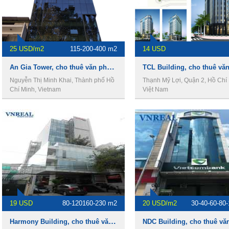
25 USD/m2
115-200-400 m2
14 USD
An Gia Tower, cho thuê văn phòng Quận 3
Nguyễn Thị Minh Khai, Thành phố Hồ
Thạnh Mỹ Lợi, Quận 2, Hồ Chí 
Chí Minh, Vietnam
Việt Nam
19 USD
80-120160-230 m2
20 USD/m2
30-40-60-80
Harmony Building, cho thuê văn phòng Quận 1