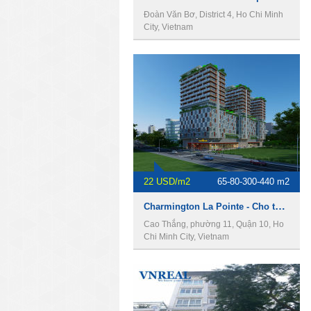
Đoàn Văn Bơ, District 4, Ho Chi Minh
City, Vietnam
22 USD/m2
65-80-300-440 m2
Charmington La Pointe - Cho thuê văn phòng Quận 10
Cao Thắng, phường 11, Quận 10, Ho
Chi Minh City, Vietnam