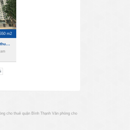
-550 m2
Rivera Park Building - Cho thuê văn phòng Quận 10
tnam
i
òng cho thuê quận Bình Thạnh
Văn phòng cho