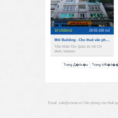
10 USD/m2
20-55-100 m2
Miti Building - Cho thuê văn phòng Quận 10
Trần Nhân Tôn, Quận 10, Hồ Chí
Minh, Vietnam
Trang Д�бє�u
Trang trЖ�б�
Email:
sale@vnreal.vn
Văn phòng cho thuê q