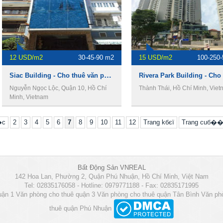
12 USD/m2
30-45-90 m2
15 USD/m2
100-250
Siac Building - Cho thuê văn phòng Quận 10
Nguyễn Ngọc Lộc, Quận 10, Hồ Chí
Thành Thái, Hồ Chí Minh, Vie
Minh, Vietnam
�c
2
3
4
5
6
7
8
9
10
11
12
Trang kбєї
Trang cuб��
Bất Động Sản VNREAL
142 Hoa Lan, Phường 2, Quận Phú Nhuận, Hồ Chí Minh, Việt Nam
Tel: 02835176058 - Hotline: 0979771188 - Fax: 02835171995
uận 1
Văn phòng cho thuê quận 3
Văn phòng cho thuê quận Tân Bình
Văn ph
thuê quận Phú Nhuận