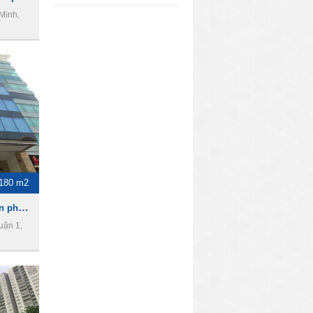
Minh,
-180 m2
TTA Building - Cho thuê văn phòng Quận 1
uận 1,