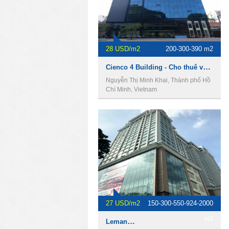
28 USD/m2
200-300-390 m2
Cienco 4 Building - Cho thuê văn phòng Quận 3
Nguyễn Thị Minh Khai, Thành phố Hồ
Chí Minh, Vietnam
27 USD/m2
150-300-550-924-2000
m2
Leman Tower, cho thuê văn phòng Quận 3