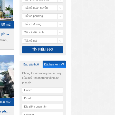
Tất cả quận huyện
Tất cả phường
80 m2
Tất cả đường
Tất cả diện tích
TCL Building, cho thuê văn phòng Quận 2
Minh,
Tất cả giá
Báo giá thuê
Đặt hẹn xem VP
Chúng tôi sẽ trả lời yêu cầu này
của quý khách trong vòng 30
phút tới
-160 m2
NDC Building, cho thuê văn phòng Quận 3.