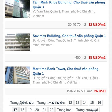
Tâm Minh Khuê Building, Cho thuê văn phòng
Quận 3
Võ Văn Tần, Quận 3, Thành phố Hồ Chí Minh,
Vietnam
30-40-70 m2
12 USD/m2
Savimex Building, Cho thuê văn phòng Quận 1
Đ. Nguyễn Công Trứ, Quận 1, Thành phố Hồ Chí
Minh, Vietnam
400 m2
15 USD/m2
Maritime Bank Tower, Cho thuê văn phòng
Quận 1
Đ. Nguyễn Công Trứ, Nguyễn Thái Bình, Quận 1,
Thành phố Hồ Chí Minh, Việt Nam
150- 200- 500 m2
26 USD
Trang Д�бє�u
Trang trЖ�б��c
12
13
14
15
16
17
18
19
20
21
22
Trang kбєї
Trang cuб��i