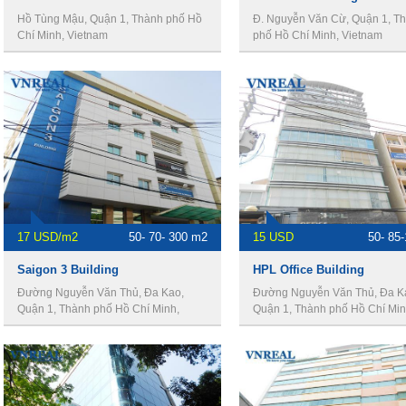
Hồ Tùng Mậu, Quận 1, Thành phố Hồ
Đ. Nguyễn Văn Cừ, Quận 1, T
Chí Minh, Vietnam
phố Hồ Chí Minh, Vietnam
17 USD/m2
50- 70- 300 m2
15 USD
50- 85
Saigon 3 Building
HPL Office Building
Đường Nguyễn Văn Thủ, Đa Kao,
Đường Nguyễn Văn Thủ, Đa K
Quận 1, Thành phố Hồ Chí Minh,
Quận 1, Thành phố Hồ Chí Min
Vietnam
Vietnam