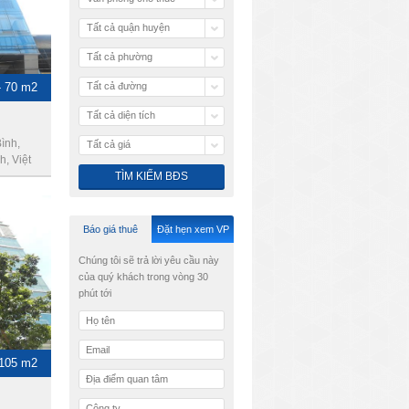
Tất cả quận huyện
Tất cả phường
- 70 m2
Tất cả đường
Tất cả diện tích
ình,
Tất cả giá
, Việt
Báo giá thuê
Đặt hẹn xem VP
Chúng tôi sẽ trả lời yêu cầu này
của quý khách trong vòng 30
phút tới
 105 m2