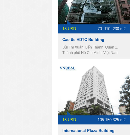
18 USD
70- 110- 230 m2
Cao ốc ​HDTC Building
Bùi Thị Xuân, Bến Thành, Quận 1,
Thành phố Hồ Chí Minh, Việt Nam
13 USD
105-150-325 m2
International Plaza Building