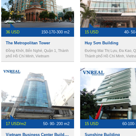
36 USD
150-170-300 m2
15 USD
40- 50
The Metropolitan Tower
Huy Sơn Building
Đồng Khởi, Bến Nghé, Quận 1, Thành
Đường Mai Thị Lựu, Đa Kao, Q
phố Hồ Chí Minh, Vietnam
Thành phố Hồ Chí Minh, Vietn
17 USD/m2
50- 90- 200 m2
15 USD
60-100
Vietnam Business Center Building
Sunshine Building