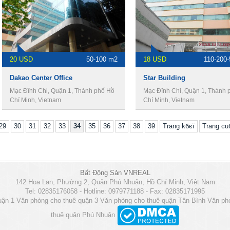
20 USD
50-100 m2
18 USD
110-200
Dakao Center Office
Star Building
Mạc Đĩnh Chi, Quận 1, Thành phố Hồ
Mạc Đĩnh Chi, Quận 1, Thành 
Chí Minh, Vietnam
Chí Minh, Vietnam
29
30
31
32
33
34
35
36
37
38
39
Trang kбєї
Trang c
Bất Động Sản VNREAL
142 Hoa Lan, Phường 2, Quận Phú Nhuận, Hồ Chí Minh, Việt Nam
Tel: 02835176058 - Hotline: 0979771188 - Fax: 02835171995
uận 1
Văn phòng cho thuê quận 3
Văn phòng cho thuê quận Tân Bình
Văn ph
thuê quận Phú Nhuận