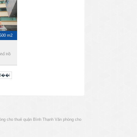
-500 m2
phố Hồ
uб��i
òng cho thuê quận Bình Thạnh
Văn phòng cho