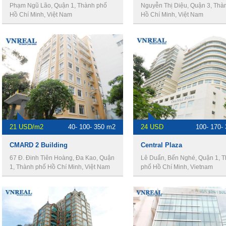
Phạm Ngũ Lão, Quận 1, Thành phố
Nguyễn Thị Diệu, Quận 3, Thà
Hồ Chí Minh, Việt Nam
Hồ Chí Minh, Việt Nam
21 USD/m2
40- 100- 350 m2
24 USD
100- 170-
​CMARD 2 Building
Central Plaza
67 Đ. Đinh Tiên Hoàng, Đa Kao, Quận
Lê Duẩn, Bến Nghé, Quận 1, 
1, Thành phố Hồ Chí Minh, Việt Nam
phố Hồ Chí Minh, Vietnam