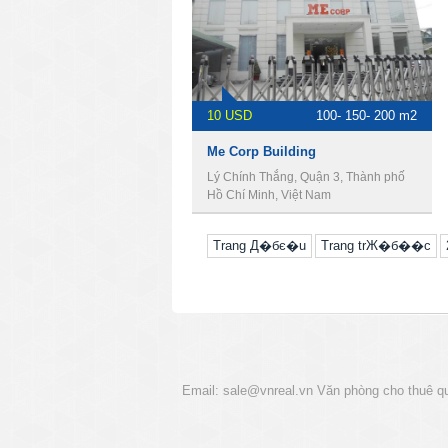
10 USD
100- 150- 200 m2
Me Corp Building
Lý Chính Thắng, Quận 3, Thành phố
Hồ Chí Minh, Việt Nam
Trang Д�бє�u
Trang trЖ�б��c
Email:
sale@vnreal.vn
Văn phòng cho thuê q