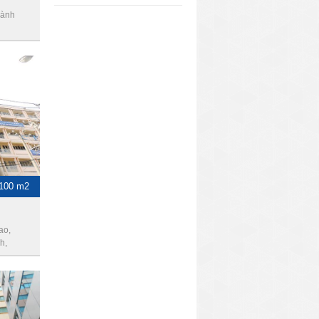
hành
-100 m2
ao,
h,