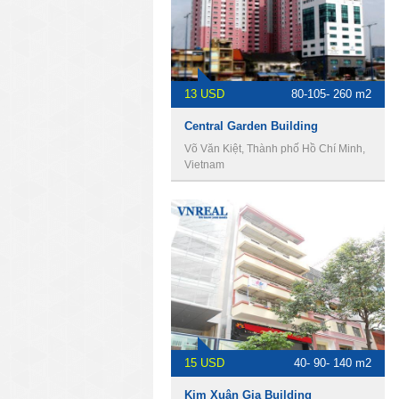
13 USD
80-105- 260 m2
Central Garden Building
Võ Văn Kiệt, Thành phố Hồ Chí Minh,
Vietnam
15 USD
40- 90- 140 m2
Kim Xuân Gia Building