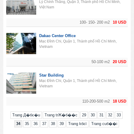
Lý Chính Thắng, Quận 3, Thành phố Hồ Chí Minh,
Việt Nam
100- 150- 200 m2
10 USD
Dakao Center Office
Mạc Đĩnh Chi, Quận 1, Thành phố Hồ Chí Minh,
Vietnam
50-100 m2
20 USD
Star Building
Mạc Đĩnh Chi, Quận 1, Thành phố Hồ Chí Minh,
Vietnam
110-200-500 m2
18 USD
Trang Д�бє�u
Trang trЖ�б��c
29
30
31
32
33
34
35
36
37
38
39
Trang kбєї
Trang cuб��i