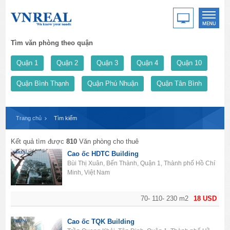
Tìm văn phòng theo quận
Quận 1
Quận 2
Quận 3
Quận 4
Quận 10
Quận Bình Thạnh
Quận Phú Nhuận
Quận Tân Bình
Trang chủ
Tìm kiếm
Kết quả tìm được
810
Văn phòng cho thuê
Cao ốc ​HDTC Building
Bùi Thị Xuân, Bến Thành, Quận 1, Thành phố Hồ Chí
Minh, Việt Nam
70- 110- 230 m2
18 USD
Cao ốc TQK Building