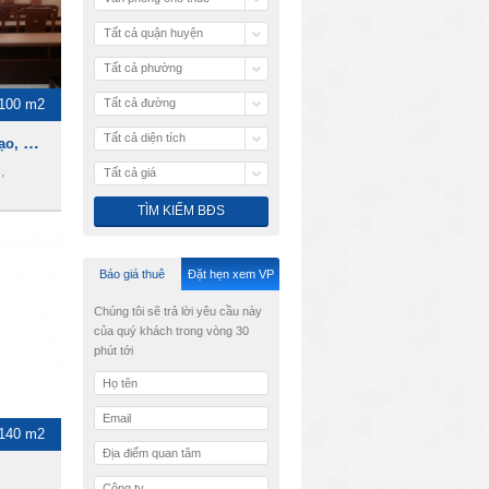
Tất cả quận huyện
Tất cả phường
100 m2
Tất cả đường
Tất cả diện tích
Cho thuê Hội trường, đào tạo, hội họp, hội thảo ngay trung tâm Quận 3
,
Tất cả giá
Báo giá thuê
Đặt hẹn xem VP
Chúng tôi sẽ trả lời yêu cầu này
của quý khách trong vòng 30
phút tới
-140 m2