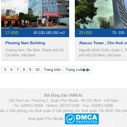
17 USD
40-100-180-260 m2
23 USD
70- 100-
Phương Nam Building
Trường Sơn, Tân Bình, Thành phố Hồ
Nguyễn Đình Chiểu, Quận 1, 
Chí Minh, Việt Nam
phố Hồ Chí Minh, Việt Nam
5
6
7
8
9
10
Trang kбєї
Trang cuб��i
Bất Động Sản VNREAL
142 Hoa Lan, Phường 2, Quận Phú Nhuận, Hồ Chí Minh, Việt Nam
Tel: 02835176058 - Hotline: 0979771188 - Fax: 02835171995
uận 1
Văn phòng cho thuê quận 3
Văn phòng cho thuê quận Tân Bình
Văn ph
thuê quận Phú Nhuận