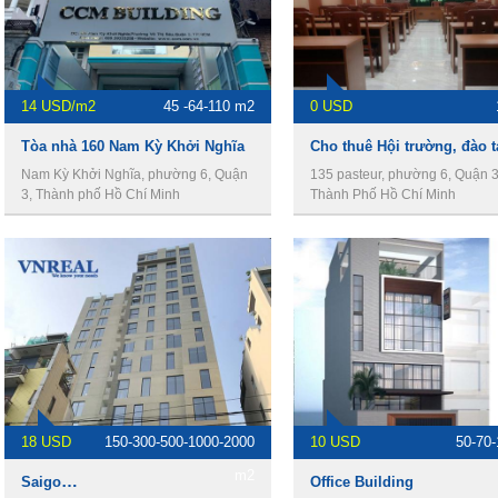
14 USD/m2
45 -64-110 m2
0 USD
Tòa nhà 160 Nam Kỳ Khởi Nghĩa
Nam Kỳ Khởi Nghĩa, phường 6, Quận
135 pasteur, phường 6, Quận 3
3, Thành phố Hồ Chí Minh
Thành Phố Hồ Chí Minh
18 USD
150-300-500-1000-2000
10 USD
50-70
m2
Saigon View Building
Office Building