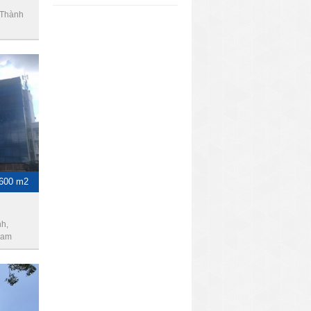
 Thành
-600 m2
h,
Nam