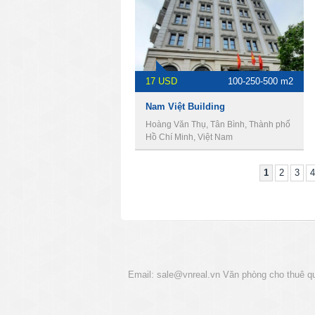
17 USD
100-250-500 m2
Nam Việt Building
Hoàng Văn Thụ, Tân Bình, Thành phố
Hồ Chí Minh, Việt Nam
1
2
3
4
Email:
sale@vnreal.vn
Văn phòng cho thuê q