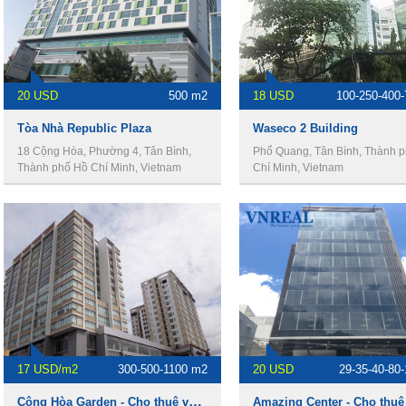
20 USD
500 m2
18 USD
100-250-400
Tòa Nhà Republic Plaza
Waseco 2 Building
18 Cộng Hòa, Phường 4, Tân Bình,
Phổ Quang, Tân Bình, Thành 
Thành phố Hồ Chí Minh, Vietnam
Chí Minh, Vietnam
17 USD/m2
300-500-1100 m2
20 USD
29-35-40-80
Cộng Hòa Garden - Cho thuê văn phòng Quận Tân Bình