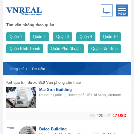
Tìm văn phòng theo quận
Quận 1
Quận 2
Quận 3
Quận 4
Quận 10
Quận Bình Thạnh
Quận Phú Nhuận
Quận Tân Bình
Trang chủ
Tìm kiếm
Kết quả tìm được
810
Văn phòng cho thuê
Mai Sơn Building
Pasteur, Quận 1, Thành phố Hồ Chí Minh, Vietnam
98- 120 m2
17 USD
Belco Building