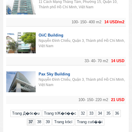
11 Cách Mạng Tháng Tám, Phường 15, Quận 10,
Thành phố Hồ Chí Minh, Việt Nam
100- 150- 400 m2
14 USD/m2
OiiC Building
Nguyễn Đình Chiểu, Quận 3, Thành phố Hồ Chí Minh,
Việt Nam
33- 40- 70 m2
14 USD
Pax Sky Building
Nguyễn Đình Chiểu, Quận 3, Thành phố Hồ Chí Minh,
Việt Nam
100- 150- 220 m2
21 USD
Trang Д�бє�u
Trang trЖ�б��c
32
33
34
35
36
37
38
39
Trang kбєї
Trang cuб��i