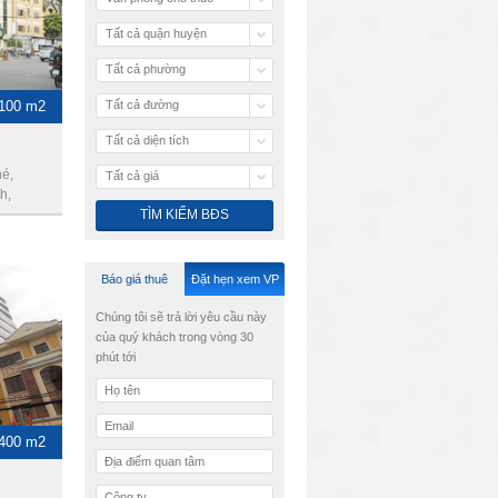
Tất cả quận huyện
Tất cả phường
 100 m2
Tất cả đường
Tất cả diện tích
é,
Tất cả giá
h,
Báo giá thuê
Đặt hẹn xem VP
Chúng tôi sẽ trả lời yêu cầu này
của quý khách trong vòng 30
phút tới
 400 m2