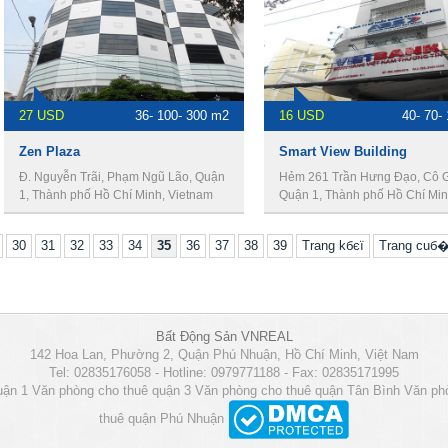
27 USD
36- 100- 300 m2
16 USD
40- 70-
Zen Plaza
Smart View Building
Đ. Nguyễn Trãi, Phạm Ngũ Lão, Quận
Hẻm 261 Trần Hưng Đạo, Cô G
1, Thành phố Hồ Chí Minh, Vietnam
Quận 1, Thành phố Hồ Chí Min
Vietnam
30
31
32
33
34
35
36
37
38
39
Trang kбєї
Trang cuб
Bất Động Sản VNREAL
142 Hoa Lan, Phường 2, Quận Phú Nhuận, Hồ Chí Minh, Việt Nam
Tel: 02835176058 - Hotline: 0979771188 - Fax: 02835171995
uận 1
Văn phòng cho thuê quận 3
Văn phòng cho thuê quận Tân Bình
Văn ph
thuê quận Phú Nhuận