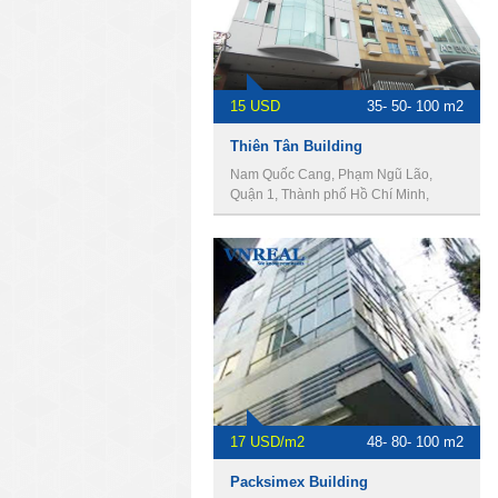
15 USD
35- 50- 100 m2
Thiên Tân Building
Nam Quốc Cang, Phạm Ngũ Lão,
Quận 1, Thành phố Hồ Chí Minh,
Vietnam
17 USD/m2
48- 80- 100 m2
Packsimex Building