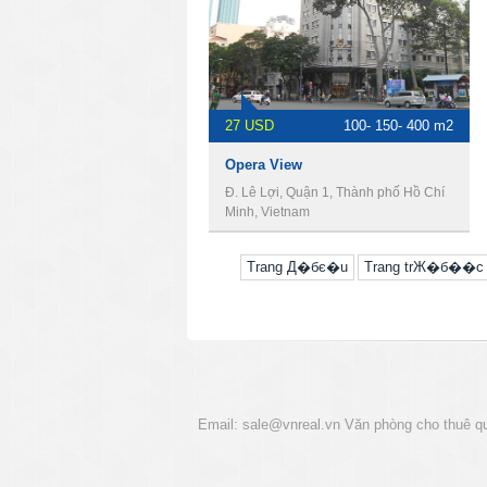
27 USD
100- 150- 400 m2
Opera View
Đ. Lê Lợi, Quận 1, Thành phố Hồ Chí
Minh, Vietnam
Trang Д�бє�u
Trang trЖ�б��c
Email:
sale@vnreal.vn
Văn phòng cho thuê q