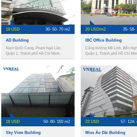
19 USD
30- 50- 70 m2
20 USD/m2
35- 58-
AD Building
IBC Office Building
Nam Quốc Cang, Phạm Ngũ Lão,
Công trường Mê Linh, Bến Ngh
Quận 1, Thành phố Hồ Chí Minh,
Quận 1, Thành phố Hồ Chí Min
Vietnam
Vietnam
18 USD
50- 80- 150 m2
23 USD
57- 124-
Sky View Building
Miss Áo Dài Building