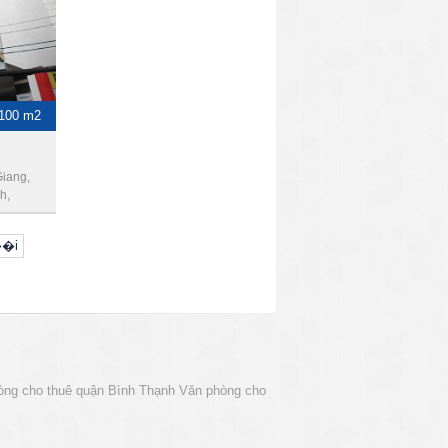
 100 m2
iang,
h,
��i
òng cho thuê quận Bình Thạnh
Văn phòng cho