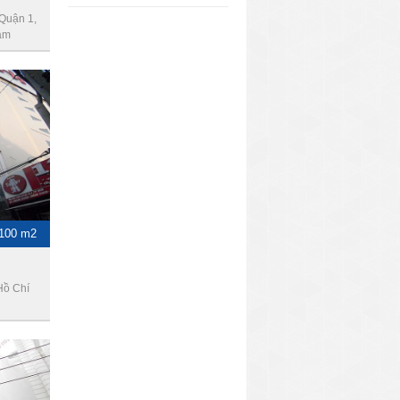
Quận 1,
am
 100 m2
Hồ Chí