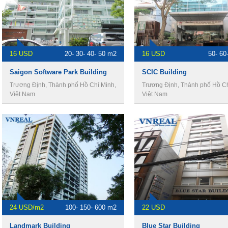
16 USD
20- 30- 40- 50 m2
16 USD
50- 60
Saigon Software Park​ Building
SCIC Building
Trương Định, Thành phố Hồ Chí Minh,
Trương Định, Thành phố Hồ Ch
Việt Nam
Việt Nam
24 USD/m2
100- 150- 600 m2
22 USD
​Landmark Building
​Blue Star Building