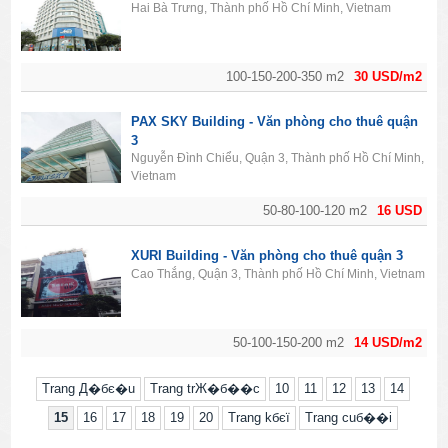
Hai Bà Trưng, Thành phố Hồ Chí Minh, Vietnam
100-150-200-350 m2
30 USD/m2
PAX SKY Building - Văn phòng cho thuê quận
3
Nguyễn Đình Chiểu, Quận 3, Thành phố Hồ Chí Minh,
Vietnam
50-80-100-120 m2
16 USD
XURI Building - Văn phòng cho thuê quận 3
Cao Thắng, Quận 3, Thành phố Hồ Chí Minh, Vietnam
50-100-150-200 m2
14 USD/m2
Trang Д�бє�u
Trang trЖ�б��c
10
11
12
13
14
15
16
17
18
19
20
Trang kбєї
Trang cuб��i