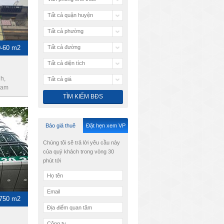
Tất cả quận huyện
Tất cả phường
0-60 m2
Tất cả đường
Tất cả diện tích
h,
Tất cả giá
Nam
Báo giá thuê
Đặt hẹn xem VP
Chúng tôi sẽ trả lời yêu cầu này
của quý khách trong vòng 30
phút tới
-750 m2