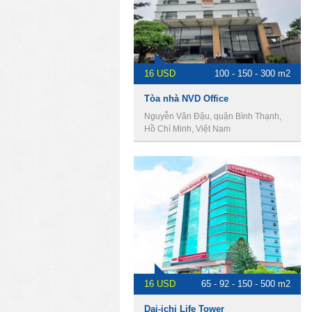
16 USD
100 - 150 - 300 m2
Tòa nhà NVD Office
Nguyễn Văn Đậu, quận Bình Thạnh,
Hồ Chí Minh, Việt Nam
16 USD
65 - 92 - 150 - 500 m2
Dai-ichi Life Tower