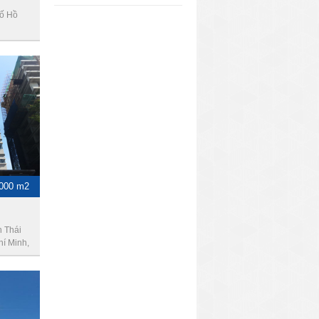
hố Hồ
1000 m2
 Thái
hí Minh,