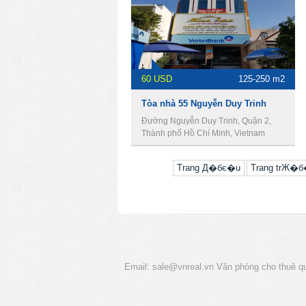
60 USD
125-250 m2
Tòa nhà 55 Nguyễn Duy Trinh
Đường Nguyễn Duy Trinh, Quận 2,
Thành phố Hồ Chí Minh, Vietnam
Trang Д�бє�u
Trang trЖ�
Email:
sale@vnreal.vn
Văn phòng cho thuê q