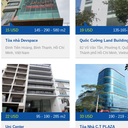
15 USD
145 - 290 - 580 m2
19 USD
135-165
Tòa nhà Devspace
Quốc Cường Land Buildin
Đinh Tiên Hoàng, Bình Thạnh, Hồ Chí
82 Võ Văn Tần, Phường 6, Quậ
Minh, Việt Nam
Thành phố Hồ Chí Minh, Vietn
22 USD
95 - 190 - 285 m2
33 USD
190 - 219 -
Uni Center
Tòa Nhà C.T PLAZA