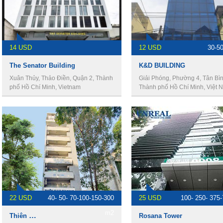
14 USD
12 USD
30-5
The Senator Building
K&D BUILDING
Xuân Thủy, Thảo Điền, Quận 2, Thành
Giải Phóng, Phường 4, Tân Bìn
phố Hồ Chí Minh, Vietnam
Thành phố Hồ Chí Minh, Việt 
22 USD
40- 50- 70-100-150-300
25 USD
100- 250- 375
m2
Thiên Nam Building
Rosana Tower