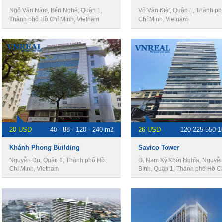
Ngô Văn Năm, Bến Nghé, Quận 1,
Võ Văn Kiệt, Quận 1, Thành p
Thành phố Hồ Chí Minh, Vietnam
Chí Minh, Vietnam
20 USD
40 - 88 - 120 - 240 m2
26 USD
120-225-550-
Khánh Phong Building
Savico Tower
Nguyễn Du, Quận 1, Thành phố Hồ
Đ. Nam Kỳ Khởi Nghĩa, Nguyễn
Chí Minh, Vietnam
Bình, Quận 1, Thành phố Hồ C
Việt Nam