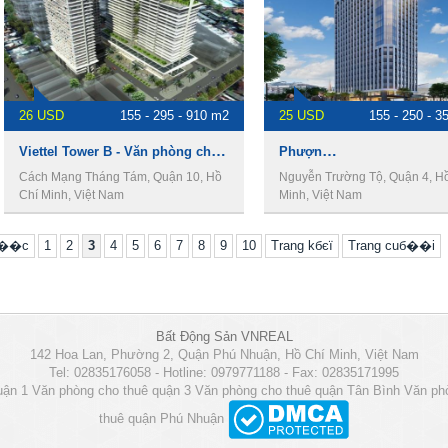
26 USD
155 - 295 - 910 m2
25 USD
155 - 250 - 3
Viettel Tower B - Văn phòng cho thuê quận 10.
Phượng Long 2 - Cho thuê văn phòng Quận 4
Cách Mạng Tháng Tám, Quận 10, Hồ
Nguyễn Trường Tộ, Quận 4, H
Chí Minh, Việt Nam
Minh, Việt Nam
б��c
1
2
3
4
5
6
7
8
9
10
Trang kбєї
Trang cuб��i
Bất Động Sản VNREAL
142 Hoa Lan, Phường 2, Quận Phú Nhuận, Hồ Chí Minh, Việt Nam
Tel: 02835176058 - Hotline: 0979771188 - Fax: 02835171995
uận 1
Văn phòng cho thuê quận 3
Văn phòng cho thuê quận Tân Bình
Văn ph
thuê quận Phú Nhuận