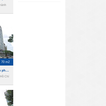
Thành
70 m2
Fideco Tower, Cho thuê văn phòng Quận 1
 Hồ Chí