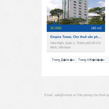
31 USD
160 m2
Empire Tower, Cho thuê văn phòng Quận 1
Hàm Nghi, Quận 1, Thành phố Hồ Chí
Minh, Việt Nam
Trang Д�бє�u
Trang trЖ�б��c
Email:
sale@vnreal.vn
Văn phòng cho thuê q