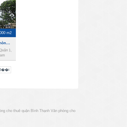
3000 m2
Lim Tower, Cho thuê văn phòng Quận 1
Quận 1,
Nam
uб��i
òng cho thuê quận Bình Thạnh
Văn phòng cho