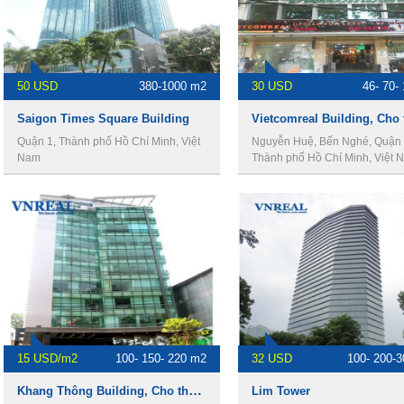
50 USD
380-1000 m2
30 USD
46- 70-
Saigon Times Square Building
Quận 1, Thành phố Hồ Chí Minh, Việt
Nguyễn Huệ, Bến Nghé, Quận 
Nam
Thành phố Hồ Chí Minh, Việt 
15 USD/m2
100- 150- 220 m2
32 USD
100- 200-
Khang Thông Building, Cho thuê văn phòng Quận 1
​Lim Tower