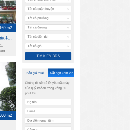
Tất cả quận huyện
Tất cả phường
 160 m2
Tất cả đường
Tất cả diện tích
Vietcomreal Building, Cho thuê văn phòng Quận 1
1,
Tất cả giá
Nam
Báo giá thuê
Đặt hẹn xem VP
Chúng tôi sẽ trả lời yêu cầu này
của quý khách trong vòng 30
phút tới
3000 m2