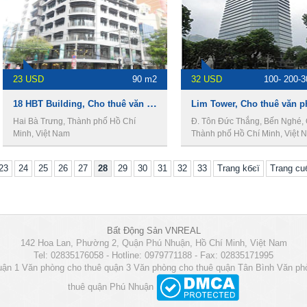
23 USD
90 m2
32 USD
100- 200-
18 HBT Building, Cho thuê văn phòng Quận 1
Hai Bà Trưng, Thành phố Hồ Chí
Đ. Tôn Đức Thắng, Bến Nghé, 
Minh, Việt Nam
Thành phố Hồ Chí Minh, Việt 
23
24
25
26
27
28
29
30
31
32
33
Trang kбєї
Trang c
Bất Động Sản VNREAL
142 Hoa Lan, Phường 2, Quận Phú Nhuận, Hồ Chí Minh, Việt Nam
Tel: 02835176058 - Hotline: 0979771188 - Fax: 02835171995
uận 1
Văn phòng cho thuê quận 3
Văn phòng cho thuê quận Tân Bình
Văn ph
thuê quận Phú Nhuận