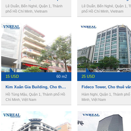
Lê Duẩn, Bến Nghé, Quận 1, Thành
Lê Duẩn, Bến Nghé, Quận 1, 
phố Hồ Chí Minh, Vietnam
phố Hồ Chí Minh, Vietnam
15 USD
60 m2
25 USD
Kim Xuân Gia Building, Cho thuê văn phòng Quận 1
Hồ Tùng Mậu, Quận 1, Thành phố Hồ
Hàm Nghi, Quận 1, Thành phố
Chí Minh, Việt Nam
Minh, Việt Nam