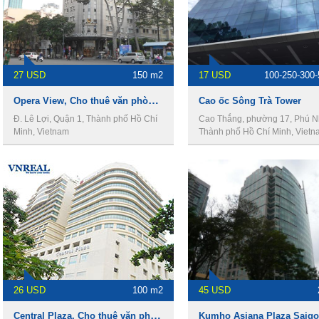
27 USD
150 m2
17 USD
100-250-300
Opera View, Cho thuê văn phòng Quận 1
Cao ốc Sông Trà Tower
Đ. Lê Lợi, Quận 1, Thành phố Hồ Chí
Cao Thắng, phường 17, Phú N
Minh, Vietnam
Thành phố Hồ Chí Minh, Vietn
26 USD
100 m2
45 USD
Central Plaza, Cho thuê văn phòng Quận 1