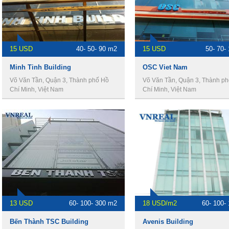
15 USD
40- 50- 90 m2
15 USD
50- 70-
Minh Tinh Building
OSC Viet Nam
Võ Văn Tần, Quận 3, Thành phố Hồ
Võ Văn Tần, Quận 3, Thành p
Chí Minh, Việt Nam
Chí Minh, Việt Nam
13 USD
60- 100- 300 m2
18 USD/m2
60- 100-
Bến Thành TSC Building
Avenis Building