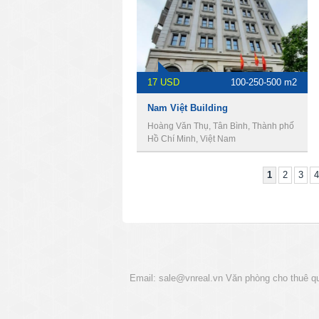
17 USD
100-250-500 m2
Nam Việt Building
Hoàng Văn Thụ, Tân Bình, Thành phố
Hồ Chí Minh, Việt Nam
1
2
3
4
Email:
sale@vnreal.vn
Văn phòng cho thuê q