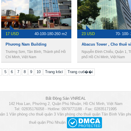
17 USD
40-100-180-260 m2
23 USD
70- 100-
Phương Nam Building
Trường Sơn, Tân Bình, Thành phố Hồ
Nguyễn Đình Chiểu, Quận 1, 
Chí Minh, Việt Nam
phố Hồ Chí Minh, Việt Nam
5
6
7
8
9
10
Trang kбєї
Trang cuб��i
Bất Động Sản VNREAL
142 Hoa Lan, Phường 2, Quận Phú Nhuận, Hồ Chí Minh, Việt Nam
Tel: 02835176058 - Hotline: 0979771188 - Fax: 02835171995
uận 1
Văn phòng cho thuê quận 3
Văn phòng cho thuê quận Tân Bình
Văn ph
thuê quận Phú Nhuận