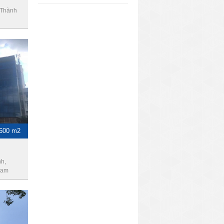
 Thành
-600 m2
h,
Nam