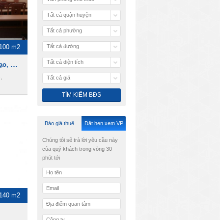
Tất cả quận huyện
Tất cả phường
100 m2
Tất cả đường
Tất cả diện tích
Cho thuê Hội trường, đào tạo, hội họp, hội thảo ngay trung tâm Quận 3
,
Tất cả giá
Báo giá thuê
Đặt hẹn xem VP
Chúng tôi sẽ trả lời yêu cầu này
của quý khách trong vòng 30
phút tới
-140 m2