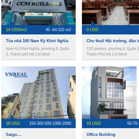
14 USD/m2
45 -64-110 m2
0 USD
Tòa nhà 160 Nam Kỳ Khởi Nghĩa
Nam Kỳ Khởi Nghĩa, phường 6, Quận
135 pasteur, phường 6, Quận 3
3, Thành phố Hồ Chí Minh
Thành Phố Hồ Chí Minh
18 USD
150-300-500-1000-2000
10 USD
50-70
m2
Saigon View Building
Office Building