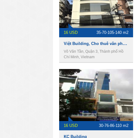
16 USD
35-70-105-140 m2
Việt Building, Cho thuê văn phòng Quận 3
Võ Văn Tần, Quận 3, Thành phố Hồ
Chí Minh, Vietnam
16 USD
30-76-86-110 m2
KC Building