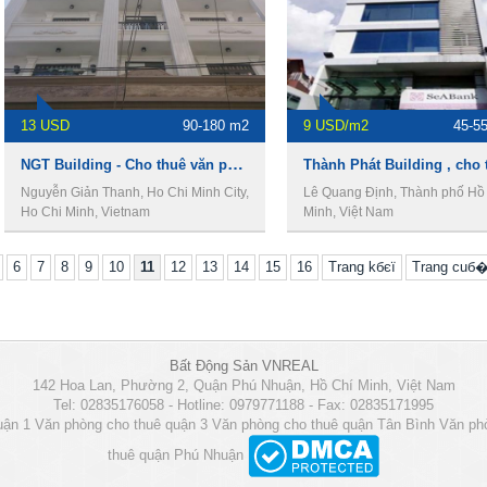
13 USD
90-180 m2
9 USD/m2
45-5
NGT Building - Cho thuê văn phòng quận 10
Nguyễn Giản Thanh, Ho Chi Minh City,
Lê Quang Định, Thành phố Hồ
Ho Chi Minh, Vietnam
Minh, Việt Nam
6
7
8
9
10
11
12
13
14
15
16
Trang kбєї
Trang cuб
Bất Động Sản VNREAL
142 Hoa Lan, Phường 2, Quận Phú Nhuận, Hồ Chí Minh, Việt Nam
Tel: 02835176058 - Hotline: 0979771188 - Fax: 02835171995
uận 1
Văn phòng cho thuê quận 3
Văn phòng cho thuê quận Tân Bình
Văn ph
thuê quận Phú Nhuận