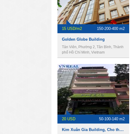
15 USD/m2
150-200-400 m2
Golden Globe Building
Tản Viên, Phường 2, Tân Bình, Thành
phố Hồ Chí Minh, Vietnam
20 USD
50-100-140 m2
Kim Xuân Gia Building, Cho thuê văn phòng Quận 1