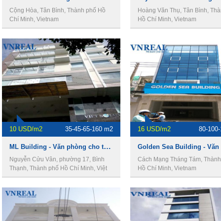
Cộng Hòa, Tân Bình, Thành phố Hồ
Hoàng Văn Thụ, Tân Bình, Th
Chí Minh, Vietnam
Hồ Chí Minh, Vietnam
10 USD/m2
35-45-65-160 m2
16 USD/m2
80-100
ML Building - Văn phòng cho thuê quận Bình Thạnh.
Nguyễn Cửu Vân, phường 17, Bình
Cách Mạng Tháng Tám, Thành
Thạnh, Thành phố Hồ Chí Minh, Việt
Hồ Chí Minh, Vietnam
Nam