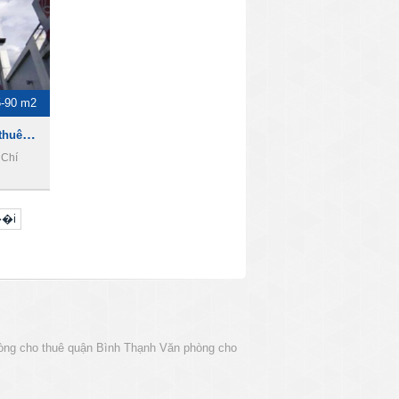
5-90 m2
Thành Phát Building , cho thuê văn phòng quận bình thạnh
 Chí
��i
òng cho thuê quận Bình Thạnh
Văn phòng cho