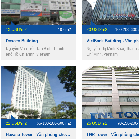
13 USD/m2
107 m2
20 USD/m2
100-200-300
Doxaco Building
Nguyễn Văn Trỗi, Tân Bình, Thành
Nguyễn Thị Minh Khai, Thành 
phố Hồ Chí Minh, Vietnam
Chí Minh, Vietnam
22 USD/m2
65-130-200-500 m2
26 USD/m2
70-150-200
Havana Tower - Văn phòng cho thuê quận 1