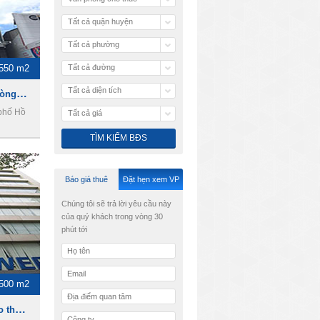
Tất cả quận huyện
Tất cả phường
-550 m2
Tất cả đường
Tất cả diện tích
VietBank Building - Văn phòng cho thuê Quận 3
phố Hồ
Tất cả giá
Báo giá thuê
Đặt hẹn xem VP
Chúng tôi sẽ trả lời yêu cầu này
của quý khách trong vòng 30
phút tới
-500 m2
TNR Tower - Văn phòng cho thuê quận 1.