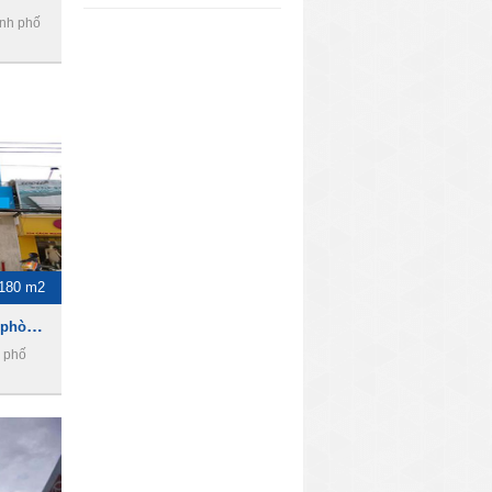
ành phố
-180 m2
Golden Sea Building - Văn phòng cho thuê quận 3
 phố