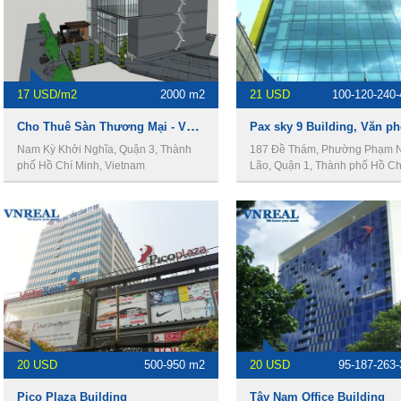
17 USD/m2
2000 m2
21 USD
100-120-240
Cho Thuê Sàn Thương Mại - Văn phòng cho thuê Quận 3
Nam Kỳ Khởi Nghĩa, Quận 3, Thành
187 Đề Thám, Phường Phạm 
phố Hồ Chí Minh, Vietnam
Lão, Quận 1, Thành phố Hồ Ch
Vietnam
20 USD
500-950 m2
20 USD
95-187-263
Pico Plaza Building
Tây Nam Office Building