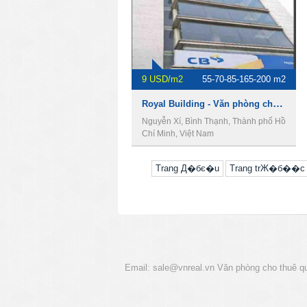
9 USD/m2
55-70-85-165-200 m2
Royal Building - Văn phòng cho thuê quận Bình Thạnh.
Nguyễn Xí, Bình Thạnh, Thành phố Hồ
Chí Minh, Việt Nam
Trang Д�бє�u
Trang trЖ�б��c
Email:
sale@vnreal.vn
Văn phòng cho thuê q