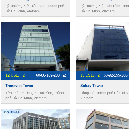
Lý Thường Kiệt, Tân Bình, Thành phố
Lý Thường Kiệt, Tân Bình, Th
Hồ Chí Minh, Vietnam
Hồ Chí Minh, Vietnam
12 USD/m2
60-86-169-200 m2
13 USD/m2
63-92-155-200
Transviet Tower
Sabay Tower
Yên Thế, Phường 2, Tân Bình, Thành
Hồng Hà, Thành phố Hồ Chí M
phố Hồ Chí Minh, Vietnam
Vietnam