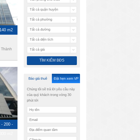
Tất cả quận huyện
Tất cả phường
 140 m2
Tất cả đường
Tất cả diện tích
, Thành
Tất cả giá
Báo giá thuê
Đặt hẹn xem VP
Chúng tôi sẽ trả lời yêu cầu này
của quý khách trong vòng 30
phút tới
 - 200 -
300 m2