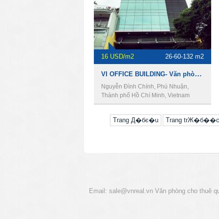
16 USD/m2
26-60-132 m2
VI OFFICE BUILDING- Văn phòng cho thuê quận phú nhuận
Nguyễn Đình Chính, Phú Nhuận,
Thành phố Hồ Chí Minh, Vietnam
Trang Д�бє�u
Trang trЖ�б��
Email:
sale@vnreal.vn
Văn phòng cho thuê q