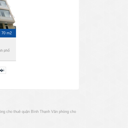
70 m2
nh phố
�i
òng cho thuê quận Bình Thạnh
Văn phòng cho