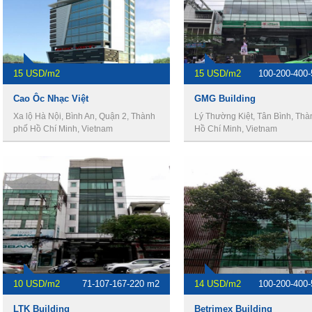
15 USD/m2
15 USD/m2
100-200-400
Cao Ôc Nhạc Việt
GMG Building
Xa lộ Hà Nội, Bình An, Quận 2, Thành
Lý Thường Kiệt, Tân Bình, Th
phố Hồ Chí Minh, Vietnam
Hồ Chí Minh, Vietnam
10 USD/m2
71-107-167-220 m2
14 USD/m2
100-200-400
LTK Building
Betrimex Building