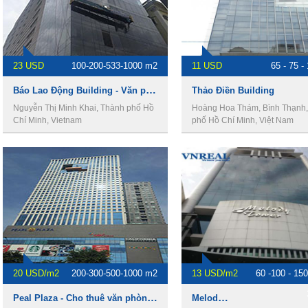
23 USD
100-200-533-1000 m2
11 USD
65 - 75 -
Báo Lao Động Building - Văn phòng cho thuê Quận 3
Thảo Điền Building
Nguyễn Thị Minh Khai, Thành phố Hồ
Hoàng Hoa Thám, Bình Thạnh
Chí Minh, Vietnam
phố Hồ Chí Minh, Việt Nam
20 USD/m2
200-300-500-1000 m2
13 USD/m2
60 -100 - 150
Peal Plaza - Cho thuê văn phòng quận Bình Thạnh
Melody 1 Building - Văn phòng cho thuê quận bình thạnh