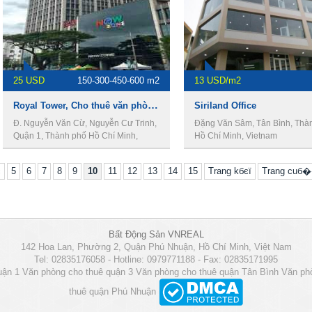
25 USD
150-300-450-600 m2
13 USD/m2
Royal Tower, Cho thuê văn phòng quận 1
Siriland Office
Đ. Nguyễn Văn Cừ, Nguyễn Cư Trinh,
Đặng Văn Sâm, Tân Bình, Thà
Quận 1, Thành phố Hồ Chí Minh,
Hồ Chí Minh, Vietnam
Vietnam
c
5
6
7
8
9
10
11
12
13
14
15
Trang kбєї
Trang cuб�
Bất Động Sản VNREAL
142 Hoa Lan, Phường 2, Quận Phú Nhuận, Hồ Chí Minh, Việt Nam
Tel: 02835176058 - Hotline: 0979771188 - Fax: 02835171995
uận 1
Văn phòng cho thuê quận 3
Văn phòng cho thuê quận Tân Bình
Văn ph
thuê quận Phú Nhuận