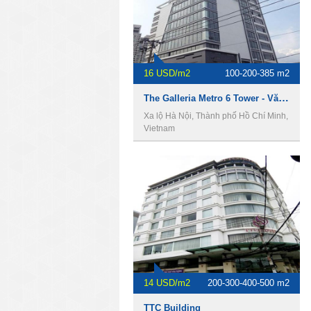
16 USD/m2
100-200-385 m2
The Galleria Metro 6 Tower - Văn phòng cho thuê quận 2.
Xa lộ Hà Nội, Thành phố Hồ Chí Minh,
Vietnam
14 USD/m2
200-300-400-500 m2
TTC Building