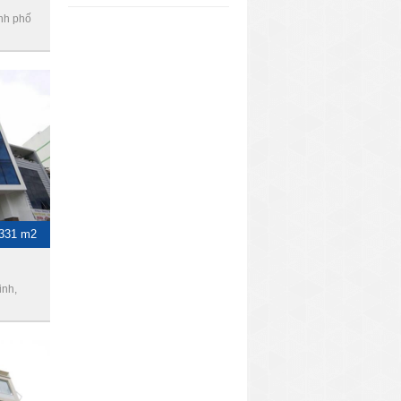
ành phố
-331 m2
inh,