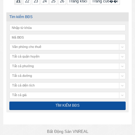
21
22
23
24
25
26
Trang kбєї
Trang cuб��i
Tìm kiếm BĐS
Văn phòng cho thuê
Tất cả quận huyện
Tất cả phường
Tất cả đường
Tất cả diện tích
Tất cả giá
Bất Động Sản VNREAL