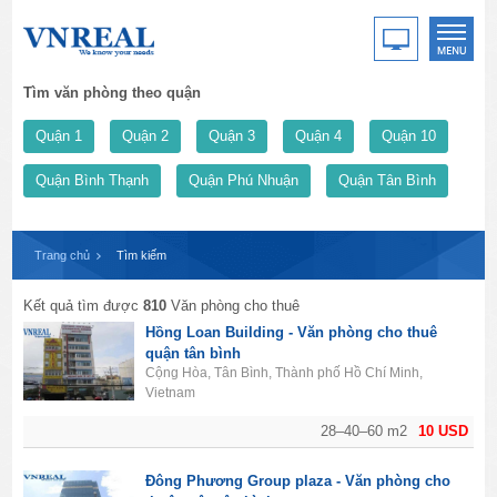
Tìm văn phòng theo quận
Quận 1
Quận 2
Quận 3
Quận 4
Quận 10
Quận Bình Thạnh
Quận Phú Nhuận
Quận Tân Bình
Trang chủ
Tìm kiếm
Kết quả tìm được
810
Văn phòng cho thuê
Hồng Loan Building - Văn phòng cho thuê
quận tân bình
Cộng Hòa, Tân Bình, Thành phố Hồ Chí Minh,
Vietnam
28–40–60 m2
10 USD
Đông Phương Group plaza - Văn phòng cho