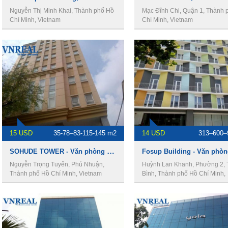
Nguyễn Thị Minh Khai, Thành phố Hồ
Mạc Đĩnh Chi, Quận 1, Thành 
Chí Minh, Vietnam
Chí Minh, Vietnam
15 USD
35-78–83-115-145 m2
14 USD
313–600–
SOHUDE TOWER - Văn phòng cho thuê quận phú nhuận
Nguyễn Trọng Tuyển, Phú Nhuận,
Huỳnh Lan Khanh, Phường 2, 
Thành phố Hồ Chí Minh, Vietnam
Bình, Thành phố Hồ Chí Minh,
Vietnam