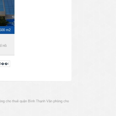
-500 m2
hố Hồ
uб��i
òng cho thuê quận Bình Thạnh
Văn phòng cho