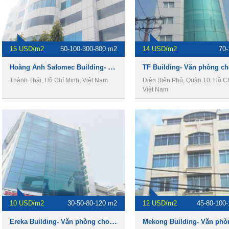
15 USD/m2
50-100-300-800 m2
14 USD/m2
70
Hoàng Anh Safomec Building- Văn phòng cho thuê Quận 10
Thành Thái, Hồ Chí Minh, Việt Nam
Điện Biên Phủ, Quận 10, Hồ Ch
Việt Nam
10 USD/m2
30-50-80-120 m2
12 USD/m2
45-80-100
Ereka Building- Văn phòng cho thuê Quận 10