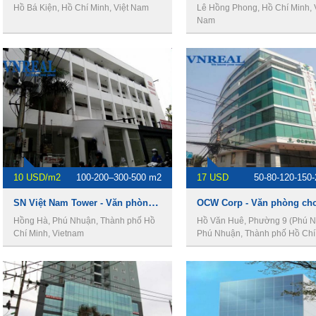
Hồ Bá Kiện, Hồ Chí Minh, Việt Nam
Lê Hồng Phong, Hồ Chí Minh, 
Nam
10 USD/m2
100-200–300-500 m2
17 USD
50-80-120-150
SN Việt Nam Tower - Văn phòng cho thuê quận phú nhuận
Hồng Hà, Phú Nhuận, Thành phố Hồ
Hồ Văn Huê, Phường 9 (Phú N
Chí Minh, Vietnam
Phú Nhuận, Thành phố Hồ Chí
Vietnam