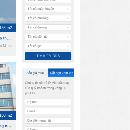
Tất cả quận huyện
Tất cả phường
-185 m2
Tất cả đường
Tất cả diện tích
TF Building- Văn phòng cho thuê Quận 10
í Minh,
Tất cả giá
Báo giá thuê
Đặt hẹn xem VP
Chúng tôi sẽ trả lời yêu cầu này
của quý khách trong vòng 30
phút tới
-180 m2
Mekong Building- Văn phòng cho thuê Quận 10