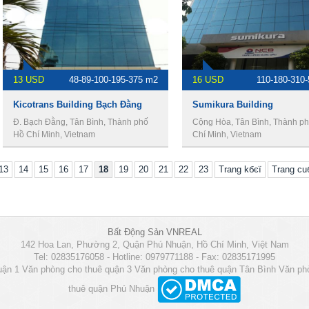
13 USD
48-89-100-195-375 m2
16 USD
110-180-310
Kicotrans Building Bạch Đằng
Sumikura Building
Đ. Bạch Đằng, Tân Bình, Thành phố
Cộng Hòa, Tân Bình, Thành p
Hồ Chí Minh, Vietnam
Chí Minh, Vietnam
13
14
15
16
17
18
19
20
21
22
23
Trang kбєї
Trang c
Bất Động Sản VNREAL
142 Hoa Lan, Phường 2, Quận Phú Nhuận, Hồ Chí Minh, Việt Nam
Tel: 02835176058 - Hotline: 0979771188 - Fax: 02835171995
uận 1
Văn phòng cho thuê quận 3
Văn phòng cho thuê quận Tân Bình
Văn ph
thuê quận Phú Nhuận