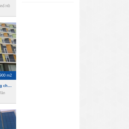
phố Hồ
900 m2
Fosup Building - Văn phòng cho thuê quận tân bình
Tân