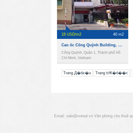
18 USD/m2
40 m2
Cao ốc Cống Quỳnh Building, Cho thuê văn phòng Quận 1
Cống Quỳnh, Quận 1, Thành phố Hồ
Chí Minh, Vietnam
Trang Д�бє�u
Trang trЖ�б��c
Email:
sale@vnreal.vn
Văn phòng cho thuê q