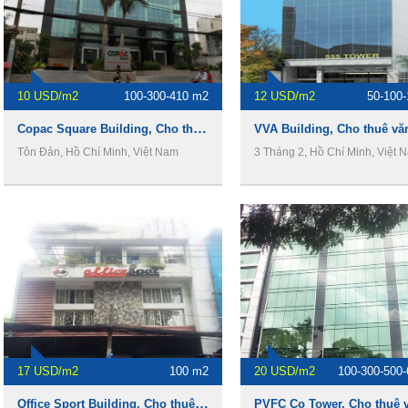
10 USD/m2
100-300-410 m2
12 USD/m2
50-100
Copac Square Building, Cho thuê văn phòng Quận 4
Tôn Đản, Hồ Chí Minh, Việt Nam
3 Tháng 2, Hồ Chí Minh, Việt 
17 USD/m2
100 m2
20 USD/m2
100-300-500
Office Sport Building, Cho thuê văn phòng Quận 1