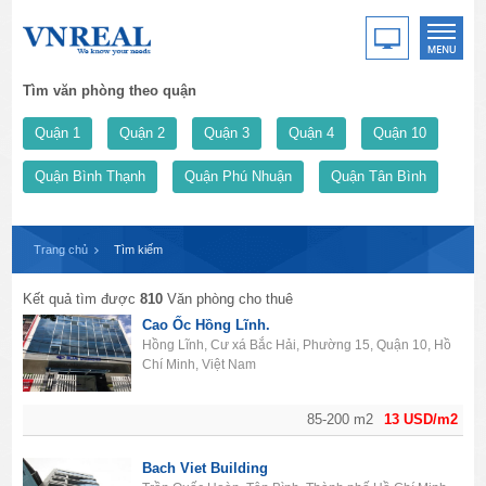
Tìm văn phòng theo quận
Quận 1
Quận 2
Quận 3
Quận 4
Quận 10
Quận Bình Thạnh
Quận Phú Nhuận
Quận Tân Bình
Trang chủ
Tìm kiếm
Kết quả tìm được
810
Văn phòng cho thuê
Cao Ốc Hồng Lĩnh.
Hồng Lĩnh, Cư xá Bắc Hải, Phường 15, Quận 10, Hồ
Chí Minh, Việt Nam
85-200 m2
13 USD/m2
Bach Viet Building