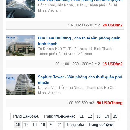
Đồng Khởi, Bến Nghé, Quận 1, Thành phố Hồ Chí
Minh, Vietnam
40-100-500-910 m2
28 USD/m2
Him Lam Building , cho thuê văn phòng quận
bình thạnh
76 Đường Ngô Tất Tố, Phường 19, Bình Thạnh,
Thành phố Hồ Chí Minh, Việt Nam
50 - 100 - 250 - 300m2 m2
15 USD/m2
Saphire Tower - Văn phòng cho thuê quận phú
nhuận
Nguyễn Văn Trỗi, Phú Nhuận, Thành phố Hồ Chí
Minh, Vietnam
100-200-500 m2
50 USD/Tháng
Trang Д�бє�u
Trang trЖ�б��c
11
12
13
14
15
16
17
18
19
20
21
Trang kбєї
Trang cuб��i