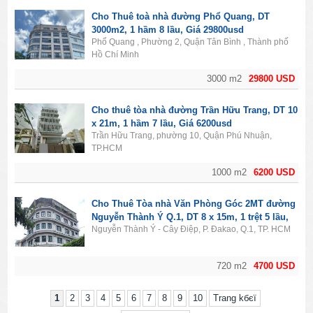
Cho Thuê toà nhà đường Phổ Quang, DT
3000m2, 1 hầm 8 lầu, Giá 29800usd
Phổ Quang , Phường 2, Quận Tân Bình , Thành phố
Hồ Chí Minh
3000 m2
29800 USD
Cho thuê tòa nhà đường Trần Hữu Trang, DT 10
x 21m, 1 hầm 7 lầu, Giá 6200usd
Trần Hữu Trang, phường 10, Quận Phú Nhuận,
TP.HCM
1000 m2
6200 USD
Cho Thuê Tòa nhà Văn Phòng Góc 2MT đường
Nguyễn Thành Ý Q.1, DT 8 x 15m, 1 trệt 5 lầu,
Nguyễn Thành Ý - Cây Điệp, P. Đakao, Q.1, TP. HCM
Giá 4700usd
720 m2
4700 USD
1
2
3
4
5
6
7
8
9
10
Trang kбєї