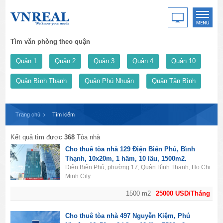
Tìm văn phòng theo quận
Quận 1
Quận 2
Quận 3
Quận 4
Quận 10
Quận Bình Thạnh
Quận Phú Nhuận
Quận Tân Bình
Trang chủ
Tìm kiếm
Kết quả tìm được
368
Tòa nhà
Cho thuê tòa nhà 129 Điện Biên Phủ, Bình
Thạnh, 10x20m, 1 hầm, 10 lầu, 1500m2.
Điện Biên Phủ, phường 17, Quận Bình Thạnh, Ho Chi
Minh City
1500 m2
25000 USD/Tháng
Cho thuê tòa nhà 497 Nguyễn Kiệm, Phú