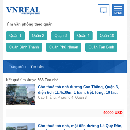
Tìm văn phòng theo quận
Quận 1
Quận 2
Quận 3
Quận 4
Quận 10
Quận Bình Thạnh
Quận Phú Nhuận
Quận Tân Bình
Trang chủ
Tìm kiếm
Kết quả tìm được
368
Tòa nhà
Cho thuê toà nhà đường Cao Thắng, Quận 3,
diện tích 11.4x30m, 1 hầm, trệt, lửng, 10 lầu,
Cao Thắng, Phường 4, Quận 3
giá 40000USD
40000 USD
Cho thuê toà nhà, mặt tiền đường Lê Quý Đôn,