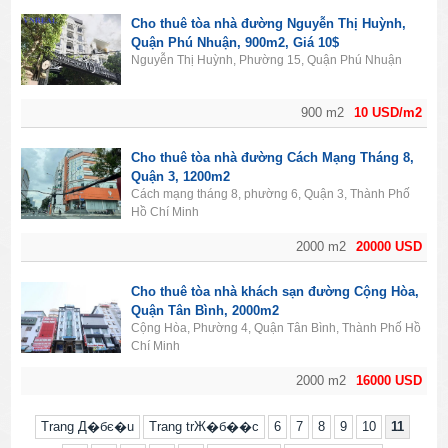
Cho thuê tòa nhà đường Nguyễn Thị Huỳnh,
Quận Phú Nhuận, 900m2, Giá 10$
Nguyễn Thị Huỳnh, Phường 15, Quận Phú Nhuận
900 m2
10 USD/m2
Cho thuê tòa nhà đường Cách Mạng Tháng 8,
Quận 3, 1200m2
Cách mạng tháng 8, phường 6, Quận 3, Thành Phố
Hồ Chí Minh
2000 m2
20000 USD
Cho thuê tòa nhà khách sạn đường Cộng Hòa,
Quận Tân Bình, 2000m2
Cộng Hòa, Phường 4, Quận Tân Bình, Thành Phố Hồ
Chí Minh
2000 m2
16000 USD
Trang Д�бє�u
Trang trЖ�б��c
6
7
8
9
10
11