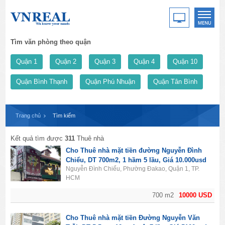
Tìm văn phòng theo quận
Quận 1
Quận 2
Quận 3
Quận 4
Quận 10
Quận Bình Thạnh
Quận Phú Nhuận
Quận Tân Bình
Trang chủ
Tìm kiếm
Kết quả tìm được
311
Thuê nhà
Cho Thuê nhà mặt tiền đường Nguyễn Đình
Chiểu, DT 700m2, 1 hầm 5 lầu, Giá 10.000usd
Nguyễn Đình Chiểu, Phường Đakao, Quận 1, TP.
HCM
700 m2
10000 USD
Cho Thuê nhà mặt tiền Đường Nguyễn Văn